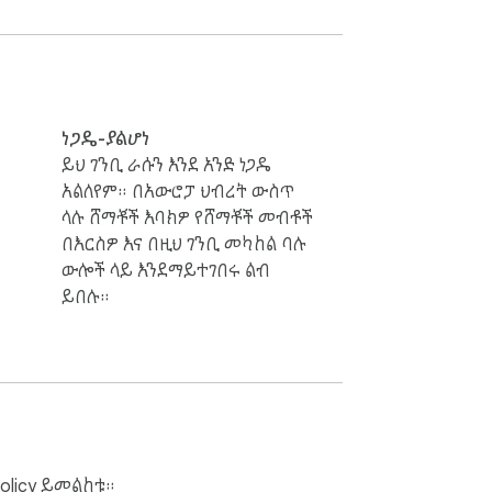
ነጋዴ-ያልሆነ


ይህ ገንቢ ራሱን እንደ አንድ ነጋዴ
አልለየም። በአውሮፓ ህብረት ውስጥ
ላሉ ሸማቾች እባክዎ የሸማቾች መብቶች
በእርስዎ እና በዚህ ገንቢ መካከል ባሉ
ውሎች ላይ እንደማይተገበሩ ልብ
ይበሉ።
olicy
ይመልከቱ።