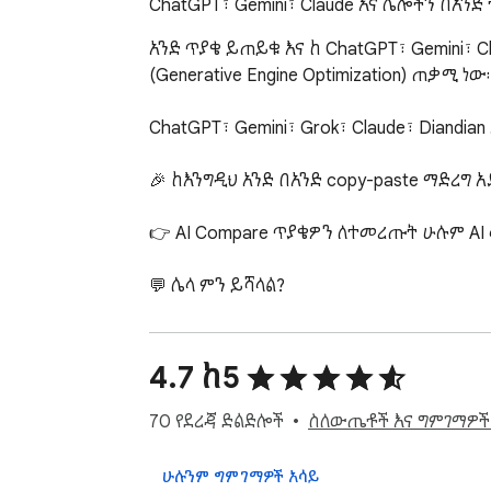
ChatGPT፣ Gemini፣ Claude እና ሌሎችን በአንድ
አንድ ጥያቄ ይጠይቁ እና ከ ChatGPT፣ Gemini፣
(Generative Engine Optimization) ጠቃሚ ነው።
ChatGPT፣ Gemini፣ Grok፣ Claude፣ Diand
🎉 ከእንግዲህ አንድ በአንድ copy-paste ማድረግ 
👉 AI Compare ጥያቄዎን ለተመረጡት ሁሉም AI
💬 ሌላ ምን ይሻላል?

✅ ራስ-ሰር ማጠቃለያ፦ ከብዙ ጣቢያዎች የመጡ ውጤ
✅ መልስ ማጋራት፦ የንጽጽር ውጤቶችን በድር URL፣
✅ የጽሑፍ ምርጫ/የቀኝ ጠቅታ ሁነታ፦ በድር ገጽ ላይ ጽ
4.7 ከ5
✅ ተወዳጆች ሁነታ፦ ከአንድ ጣቢያ ውጤት በጣም ተደ
✅ ፋይል ሁነታ፦ ፋይሎችን በአንድ ጠቅታ ወደ ብዙ ሞዴ
70 የደረጃ ድልድሎች
ስለውጤቶች እና ግምገማዎች
✅ ብዙ ጣቢያዎች፦ ዋና ዋና LLM chat ጣቢያዎችን፣ 
✅ ታሪክ፦ ታሪክ በአካባቢዎ ይቀመጣል፣ ቀደም ያሉ 
ሁሉንም ግምገማዎች አሳይ