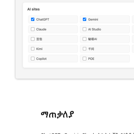
ማጠቃለያ