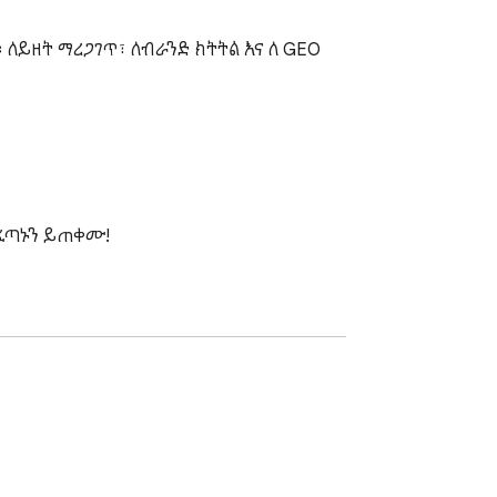
 ለይዘት ማረጋገጥ፣ ለብራንድ ክትትል እና ለ GEO 
ፈጣኑን ይጠቀሙ!

 ምርጡን መልስ ያግኙ
