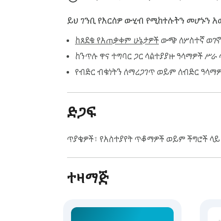
ይህ ገንቢ የእርስዎ ውሂብ የሚከተሉትን መሆኑን 
ከጸደቁ የአጠቃቀም ሁኔታዎች
ውጭ ለሦስተኛ ወገኖ
ከንጥሉ ዋና ተግባር ጋር ላልተያያዙ ዓላማዎች ሥራ
የብድር ብቁነትን ለማረጋገጥ ወይም ለብድር ዓላማ
ድጋፍ
ጥያቄዎች፣ የአስተያየት ጥቆማዎች ወይም ችግሮች ላይ
ተዛማጅ