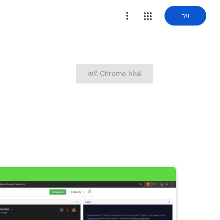
ግባ
ወደ Chrome አክል