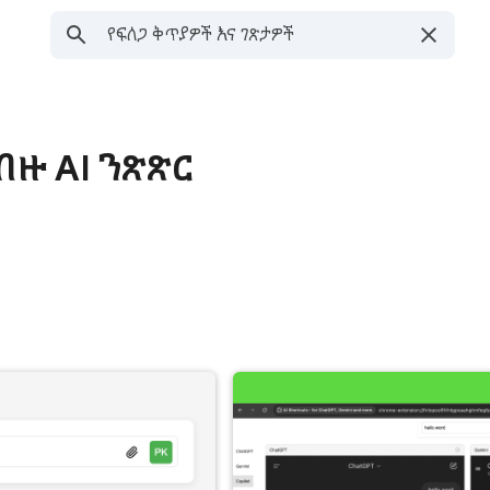
ብዙ AI ንጽጽር