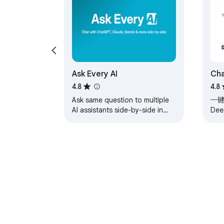
Ask Every AI
Ch
4.8
4.8
Ask same question to multiple
一键
AI assistants side-by-side in
Dee
single click
支
索思