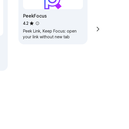
PeekFocus
4.2
Peek Link, Keep Focus: open
your link without new tab