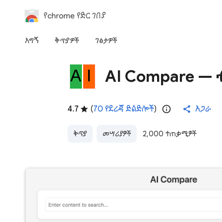
የchrome የድር ገበያ
አግኝ
ቅጥያዎች
ገፅታዎች
AI Compare — 
4.7
(
70 የደረጃ ድልድሎች
)
አጋራ
ቅጥያ
መሣሪያዎች
2,000 ተጠቃሚዎች