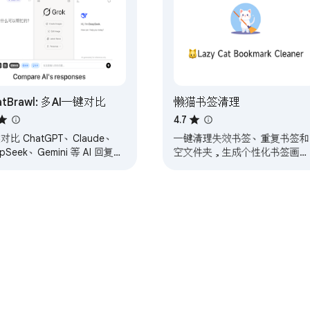
atBrawl: 多AI一键对比
懒猫书签清理
4.7
对比 ChatGPT、Claude、
一键清理失效书签、重复书签和
pSeek、Gemini 等 AI 回复，
空文件夹，生成个性化书签画
持文件图片、多模型群发、搜
像，所有功能完全本地运行，保
考模式和 @ 追问。
护您的隐私安全