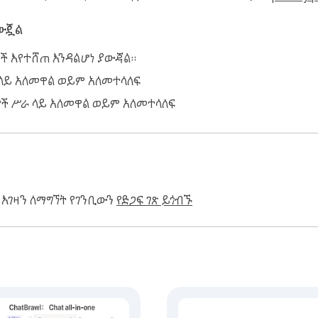
አውጇል
ች እየተሸጠ እንዳልሆነ ያውጃል።
 ላይ አለመዋል ወይም አለመተላለፍ
ዎች ሥራ ላይ አለመዋል ወይም አለመተላለፍ
 እገዛን ለማግኘት የገንቢውን
የድጋፍ ገጽ ይጎብኙ