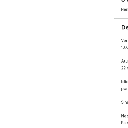
Nen
De
Ver
1.0
Atu
22 
Idi
por
Sin
Neg
Est