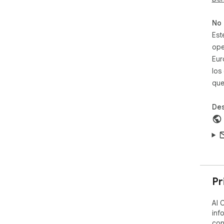
No 
Est
ope
Eur
los
que
Des
Pr
AI 
inf
con