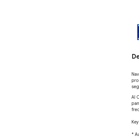
De
Nav
pro
seg
AI 
pan
fre
Key 
* A