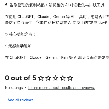
🎯 告别繁琐的复制粘贴！最优雅的 AI 对话收集与排版工具

在使用 ChatGPT、Claude、Gemini 等 AI 工具时，您是
决这个痛点而生，它能自动捕捉您在 AI 网页上的"复制"动
✨ 核心功能亮点：

⚡️ 无感自动追加

在 ChatGPT、Claude、Gemini、Kimi 等 AI 
支持超过 15 个主流 AI 平台，无需任何手动操作。

🎨 精美模板一键切换

0 out of 5
内置"默认风格"、"小红书风格"、"简约学术风"、"卡片风格"
一键切换，彻底解放您的排版焦虑，导出即可直接分享。

No ratings
Learn more about results and reviews.
🧩 Notion 式的块编辑

See all reviews
悬停、双击、拖拽！像搭积木一样上移、下移或删除任意一段