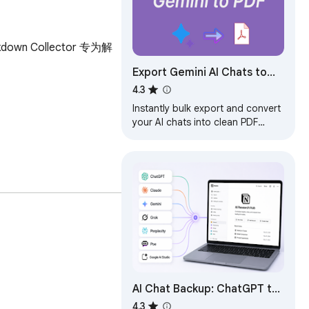
n Collector 专为解
Export Gemini AI Chats to
PDF
4.3
Instantly bulk export and convert
your AI chats into clean PDF
documents. Perfect for archiving,
printing, and sharing.
AI Chat Backup: ChatGPT to
Notion, Obsidian &
4.3