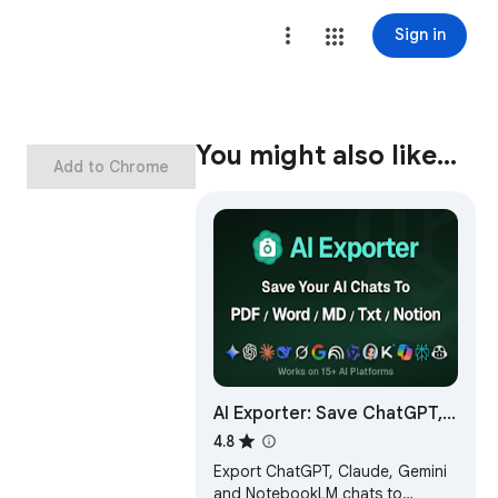
Sign in
You might also like…
Add to Chrome
AI Exporter: Save ChatGPT,
Gemini to PDF, Word,
4.8
Markdown and Notion
Export ChatGPT, Claude, Gemini
and NotebookLM chats to