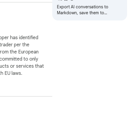
Markdown
Export AI conversations to
Markdown, save them to
Obsidian folders, or sync to
Notion. Backup chats from
popular AI platforms.
oper has identified
 trader per the
 from the European
 committed to only
ucts or services that
h EU laws.

