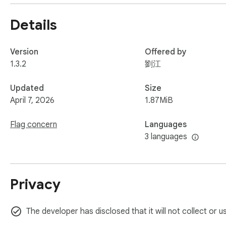
每个区块独立管理，编辑灵活高效。

📐 完整 Markdown 支持

Details
支持代码高亮、数学公式（LaTeX/KaTeX）、表格、任务列表等完
实时预览所见即所得。

Version
Offered by
📸 高清长图与 PDF 导出

1.3.2
劉江
一键将当前预览内容导出为带有背景色的纯净长图或高清 PDF
Updated
Size
自动隐藏所有操作按钮，导出内容干净美观，直接分享无需后
April 7, 2026
1.87MiB
📋 富文本无损复制

Flag concern
Languages
独家支持富文本拷贝，全选复制后直接粘贴到 Word、飞书、
3 languages
加粗、代码块、公式格式 100% 保留！

🔒 为什么选择 AI Chat Markdown Collector？

Privacy
✅ 隐私至上：纯本地运行，所有数据仅存储在您的浏览器中，
✅ 零学习成本：安装后立即使用，无需注册账号、无需配置，在
The developer has disclosed that it will not collect or 