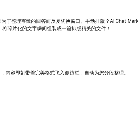
否经常为了整理零散的回答而反复切换窗口、手动排版？AI Chat Markdow
作，将碎片化的文字瞬间组装成一篇排版精美的文件！

聊天页面点击复制，内容即刻带着完美格式飞入侧边栏，自动为您分段整理。

等多种排版预设。

收集来的内容。
