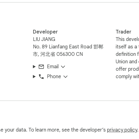
整 Markdown 语法。

Developer
Trader
LIU JIANG
This devel
No. 89 Lianfang East Road 邯郸
itself as a
。

市, 河北省 056300 CN
definition
期处理。

Union and
Email
offer prod
Phone
comply wit
微信公众号。

绝不上传任何云端服务器。您的 AI 对话内容只有您自己能看到。
 AI 网站上正常复制即可自动收集。

use your data. To learn more, see the developer’s
privacy policy
.