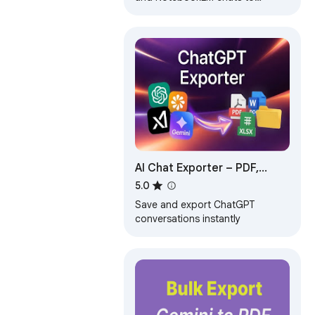
PDF/Word/Markdown/Txt.
Supports content selection, and
Notion sync, download.
AI Chat Exporter – PDF,
DOCX & Sheets
5.0
Save and export ChatGPT
conversations instantly