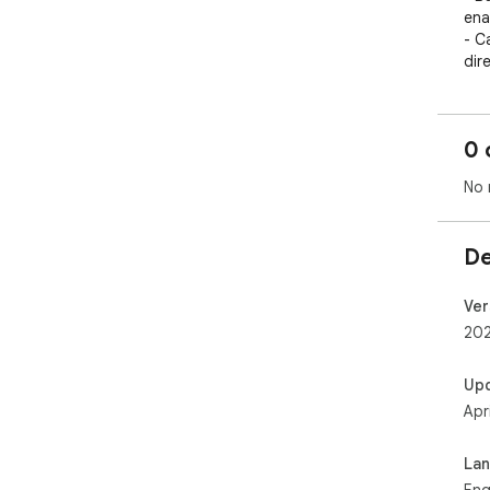
ena
- C
dir
inte
- F
cas
0 
No 
De
Ver
202
Up
Apr
La