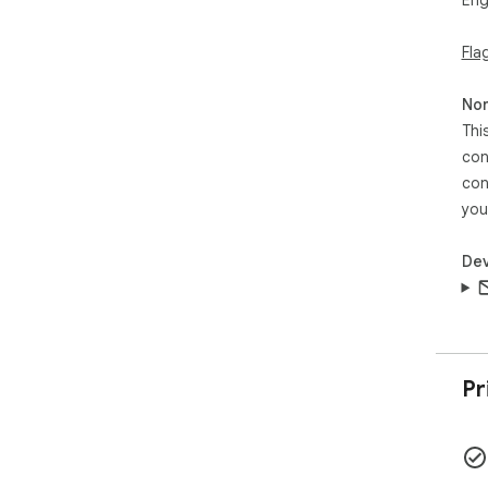
Eng
Fla
Non
Thi
con
con
you
Dev
Pr