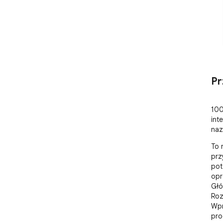
Pr
100
int
naz
To 
prz
pot
opr
Głó
Roz
Wpr
pro