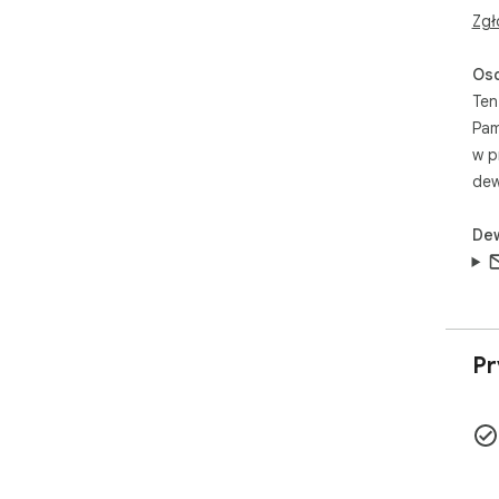
Zgł
Oso
Ten
Pam
w p
dew
De
Pr