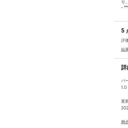
り
- 
し
ユ
る
5
- 
夢
評
る
提供
結
- 
は
の
詳
が
第
バ
され
1.0
- 
で
ー
更新
な
20
懸