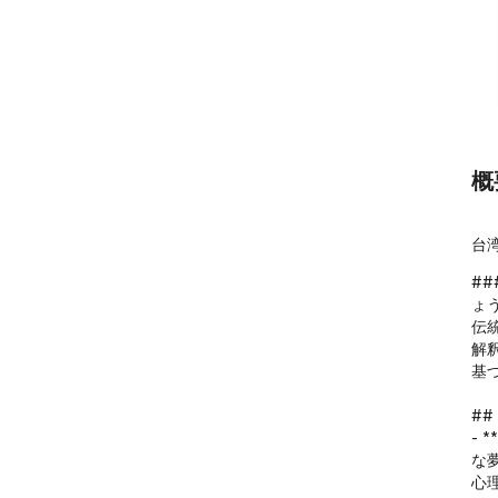
概
台
#
ょう
伝
解
基
##
- 
な
心