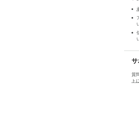
サ
質
ト