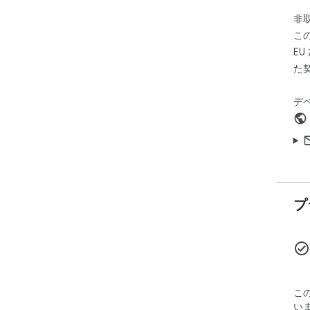
非
こ
E
た
デ
プ
こ
い