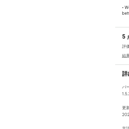
• W
bet
next
• L
acc
5
you
att
評
• M
pla
結
res
• Q
ter
詳
onc
• Pr
バ
pix
1.5
bro
Req
更新
bet
20
tea
言