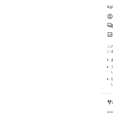
Ag
こ
い
サ
質