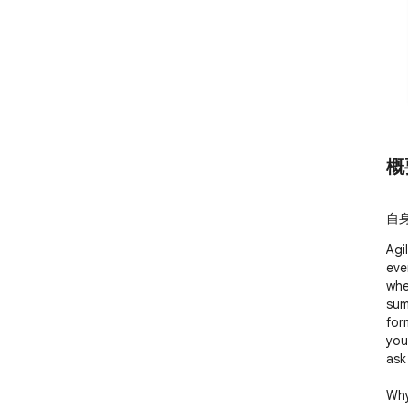
概
自
Agi
eve
whe
sum
for
you
ask 
Why