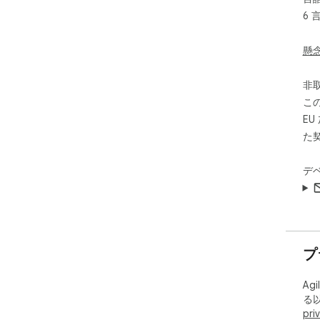
6 
懸
非
こ
E
た
デ
プ
Ag
る
pri