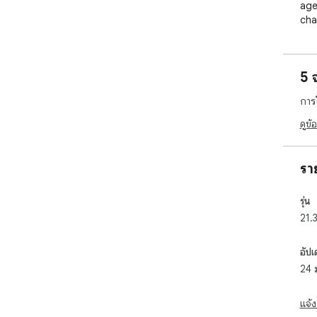
age
cha
lead
🏞️
5 
civ
to 
การ
wea
unit
ดูข้
⚔️ 
AI 
รา
str
you
รุ่น
out
21.
🏛️
wit
อัปเ
man
24 
pos
des
str
แจ้ง