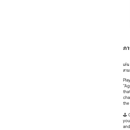
ภา
เล่
สามา
Pla
"Ag
tha
cha
the 
🕹️
you
and