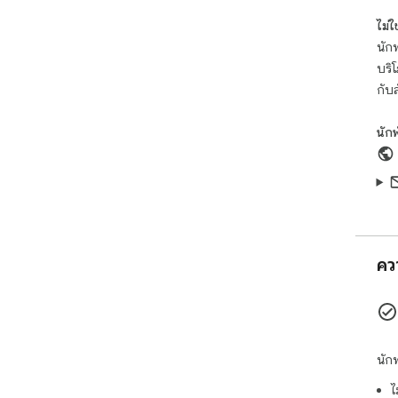
🌐 
ไม่ใช่
cam
นักพ
new
บริ
evo
prev
กับ
🎮 
นัก
thr
upg
tec
mor
👑 
the
คว
est
con
acr
🌟 
play
นัก
evo
ไ
sea