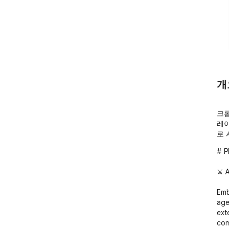
개
크롬
레이
로 
# P
⚔️ 
Emb
age
ext
com