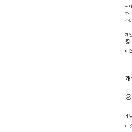
판매
하는
소비
개
개
개발