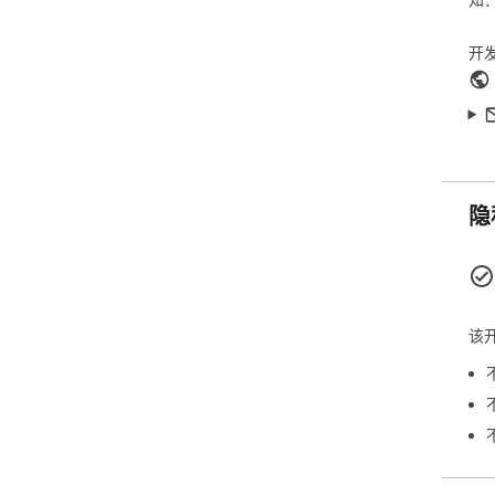
Ag
开
洁

隐
该