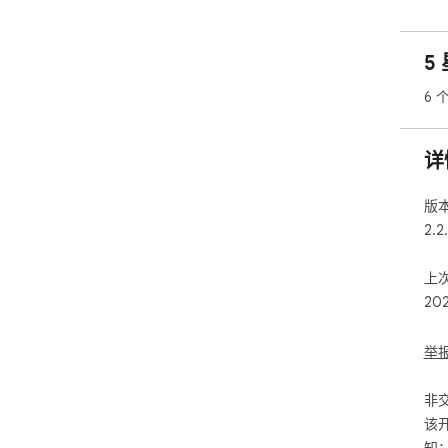
这是
- 
了
5
- 
并
6 
- 
工
-
详
工
❓ 
版
这
2.2
大多
Sa
上
的：
20
- 
- 
-
举
- 
- 
非
减
该
增加
知