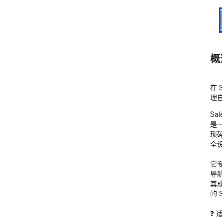
概
在 
理自
Sa
是
琐碎
全
它专为
导
其成
的 
❓ 