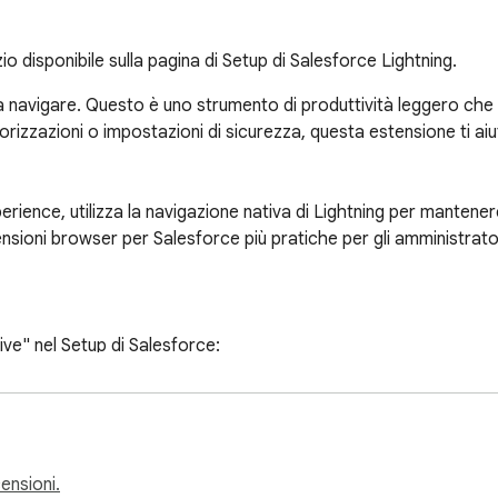
io disponibile sulla pagina di Setup di Salesforce Lightning.
 navigare. Questo è uno strumento di produttività leggero che eli
torizzazioni o impostazioni di sicurezza, questa estensione ti a
ience, utilizza la navigazione nativa di Lightning per mantenere i
ensioni browser per Salesforce più pratiche per gli amministrator
e" nel Setup di Salesforce:

ra i menu del Setup. Vai direttamente alle pagine che usi ogni gi
 all'altra senza sforzo e mantieni le tue pagine di Setup preferit
eamente alle impostazioni di configurazione, sicurezza e automaz
el Setup, questo strumento ti ci porta più velocemente.

censioni.