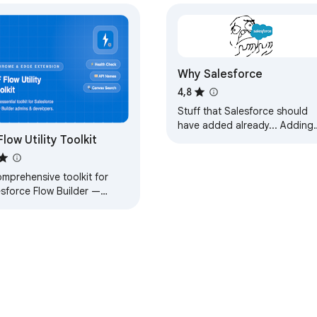
Why Salesforce
4,8
Stuff that Salesforce should
have added already... Adding
Flow Utility Toolkit
flow and user tabs into setup.
mprehensive toolkit for
esforce Flow Builder —
rch, analyse, generate, and
age Flows with ease.