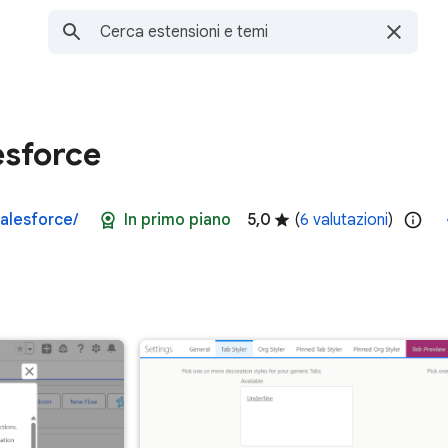
esforce
salesforce/
In primo piano
5,0
(
6 valutazioni
)