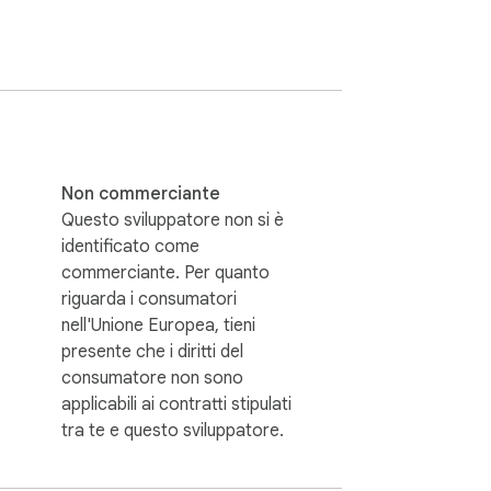
to specificamente intorno al modo in cui 
nti

Non commerciante
Questo sviluppatore non si è
identificato come
commerciante. Per quanto
riguarda i consumatori
nell'Unione Europea, tieni
presente che i diritti del
o e facile da controllare.

consumatore non sono
applicabili ai contratti stipulati
tra te e questo sviluppatore.