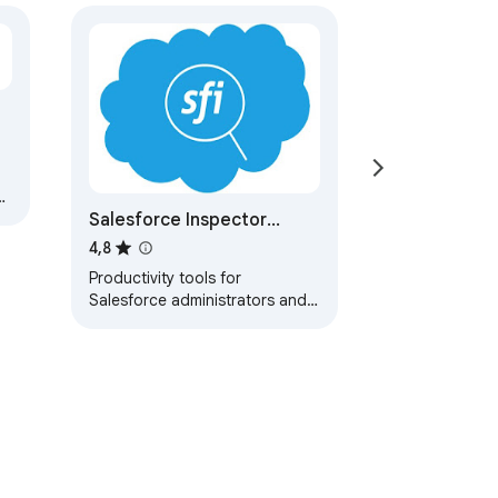
Salesforce Inspector
Reloaded
4,8
Productivity tools for
Salesforce administrators and
developers to inspect data and
metadata directly from the
Salesforce UI.