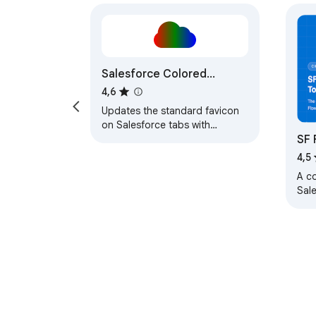
Salesforce Colored
Favicons
4,6
Updates the standard favicon
on Salesforce tabs with
SF 
colored versions to help
differentiate between different
4,5
organizations.
A co
Sal
sea
man