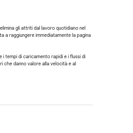
mina gli attriti dal lavoro quotidiano nel 
iuta a raggiungere immediatamente la pagina 
 tempi di caricamento rapidi e i flussi di 
i che danno valore alla velocità e al 
orno.

e coerenti in tutti gli ambienti.

ione mentre lavori su sandbox e org di 