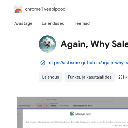
chrome'i veebipood
Avastage
Laiendused
Teemad
Again, Why Sal
https://astisme.github.io/again-why-
Laiendus
Funkts. ja kasutajaliides
231 k