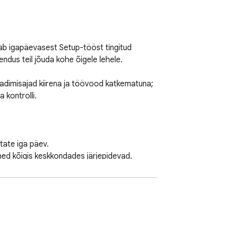
ab igapäevasest Setup-tööst tingitud 
ndus teil jõuda kohe õigele lehele.

aadimisajad kiirena ja töövood katkematuna; 
kontrolli.

ate iga päev.

ed kõigis keskkondades järjepidevad.

ades samal ajal liivakastides (sandboxes) ja 