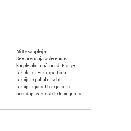
kuidas Salesforce tegelikult töötab:

ide vahel

Mittekaupleja
See arendaja pole ennast
kauplejaks määranud. Pange
tähele, et Euroopa Liidu
s ja lihtsamini kontrollitavaks.

tarbijate puhul ei kehti
tarbijaõigused teie ja selle
arendaja vahelistele lepingutele.