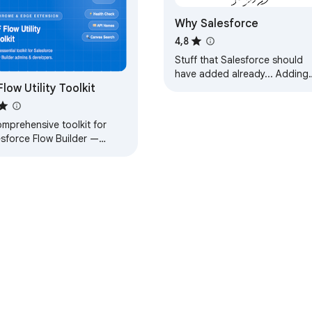
Why Salesforce
4,8
Stuff that Salesforce should
have added already... Adding
Flow Utility Toolkit
flow and user tabs into setup.
mprehensive toolkit for
esforce Flow Builder —
rch, analyse, generate, and
age Flows with ease.
ebipoe kohta
Arendaja juhtpaneel
Privaatsuseeskirjad
Teenus