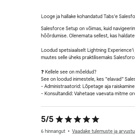
Looge ja hallake kohandatud Tabs'e Salesfo
Salesforce Setup on võimas, kuid navigeerim
hõõrdumise. Olenemata sellest, kas haldate ka
Loodud spetsiaalselt Lightning Experience'i 
muutes selle üheks praktilisemaks Salesforce'i
❓ Kellele see on mõeldud?

See on loodud inimestele, kes "elavad" Sales
- Administraatorid: Lõpetage aja raiskamine
- Konsultandid: Vahetage vaevata mitme orga
- Arendajad ja arhitektid: Pääsege koheselt l
tootmisorganisatsioonides.

- Edasijõudnud kasutajad: Kui teate, kuhu soov
5/5
❓ Miks see on erinev?

6 hinnangut
Vaadake tulemuste ja arvustu