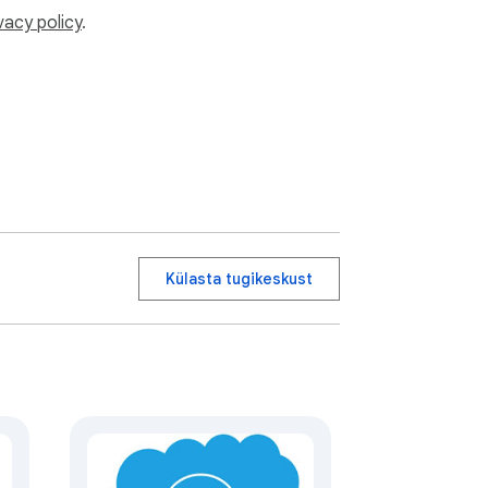
vacy policy
.
Külasta tugikeskust