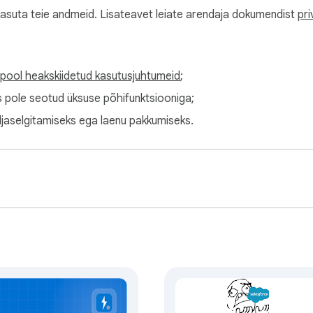
kasuta teie andmeid. Lisateavet leiate arendaja dokumendist
pri
spool heakskiidetud kasutusjuhtumeid
;
s pole seotud üksuse põhifunktsiooniga;
ljaselgitamiseks ega laenu pakkumiseks.