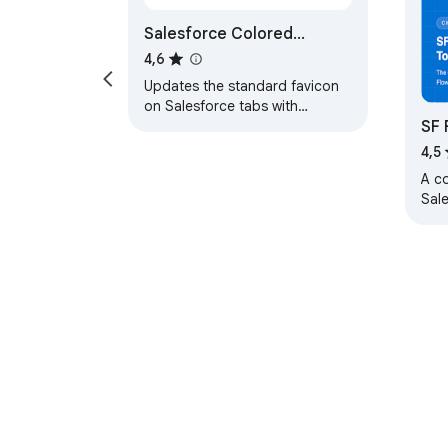
Salesforce Colored
Favicons
4,6
Updates the standard favicon
on Salesforce tabs with
SF 
colored versions to help
differentiate between different
4,5
organizations.
A co
Sal
sea
man
Teave Chrome'i ve