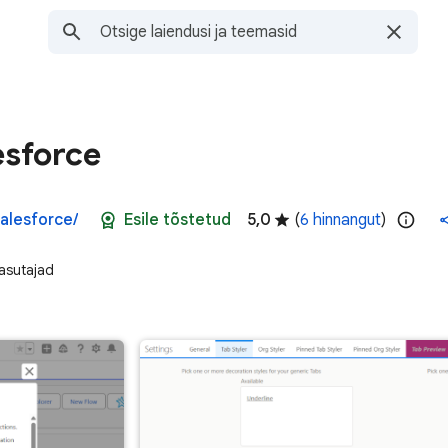
esforce
salesforce/
Esile tõstetud
5,0
(
6 hinnangut
)
asutajad