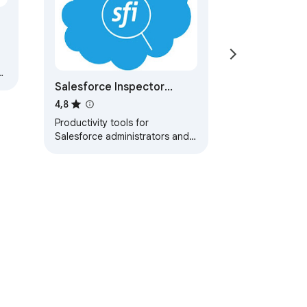
Salesforce Inspector
Reloaded
4,8
Productivity tools for
Salesforce administrators and
developers to inspect data and
metadata directly from the
Salesforce UI.
etingimused
Abi