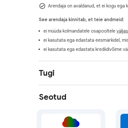
Arendaja on avaldanud, et ei kogu ega 
See arendaja kinnitab, et teie andmeid:
ei müüda kolmandatele osapooltele
välja
ei kasutata ega edastata eesmärkidel, mi
ei kasutata ega edastata krediidivõime vä
Tugi
Seotud