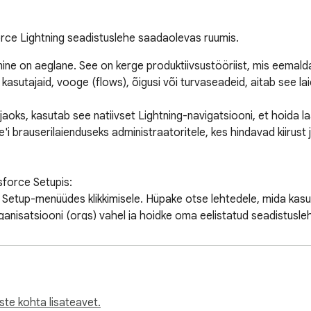
rce Lightning seadistuslehe saadaolevas ruumis.
ine on aeglane. See on kerge produktiivsustööriist, mis eemald
sutajaid, vooge (flows), õigusi või turvaseadeid, aitab see laie
jaoks, kasutab see natiivset Lightning-navigatsiooni, et hoida l
 brauserilaienduseks administraatoritele, kes hindavad kiirust ja 
force Setupis:

 Setup-menüüdes klikkimisele. Hüpake otse lehtedele, mida kasut
nisatsiooni (orgs) vahel ja hoidke oma eelistatud seadistusleh
igi konfiguratsiooni-, turva- ja automatiseerimisseadetele, tööt
ite Setupis minna, viib see tööriist teid sinna kiiremini.

ste kohta lisateavet.