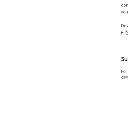
con
you
Dev
Su
For
dev