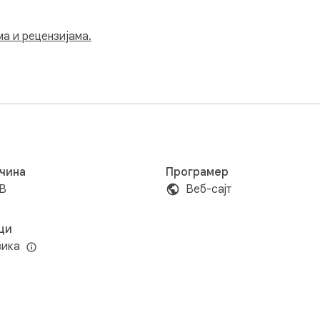
ма и рецензијама.
чина
Програмер
iB
Веб-сајт
ци
зика