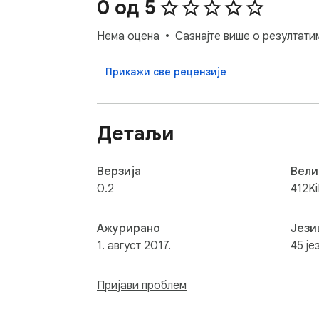
0 од 5
Нема оцена
Сазнајте више о резултати
Прикажи све рецензије
Детаљи
Верзија
Вели
0.2
412K
Ажурирано
Јези
1. август 2017.
45 је
Пријави проблем