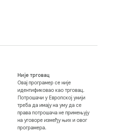
Није трговац
Овај програмер се није
идентификовао као трговац.
Потрошачи у Европској унији
треба да имају на уму да се
права потрошача не примењују
на уговоре између њих и овог
програмера.