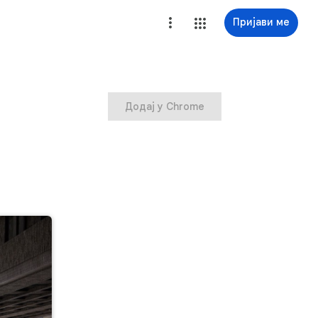
Пријави ме
Додај у Chrome