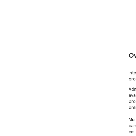
Ov
Int
pro
Adm
ava
pro
onli
Mui
cam
em 