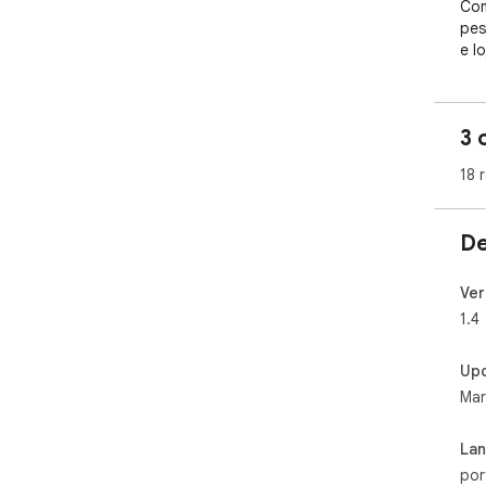
Com
pes
e l
int
3 
18 
De
Ver
1.4
Up
Mar
La
por