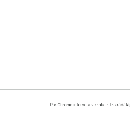
Par Chrome interneta veikalu
Izstrādātā