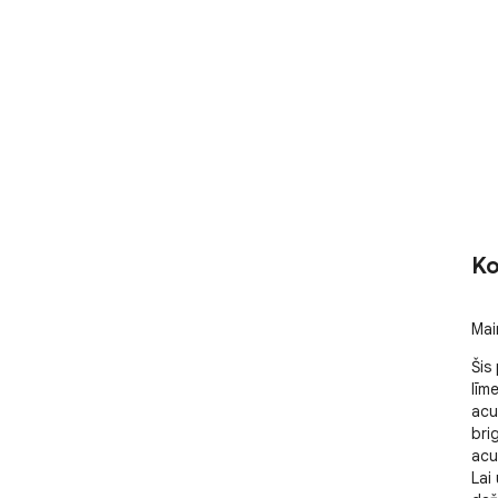
Ko
Mai
Šis
līm
acu
bri
acu
Lai