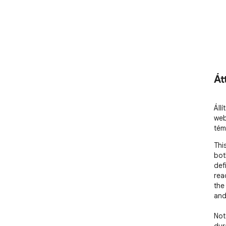
Át
Áll
web
tém
Thi
bot
def
rea
the
and
Not