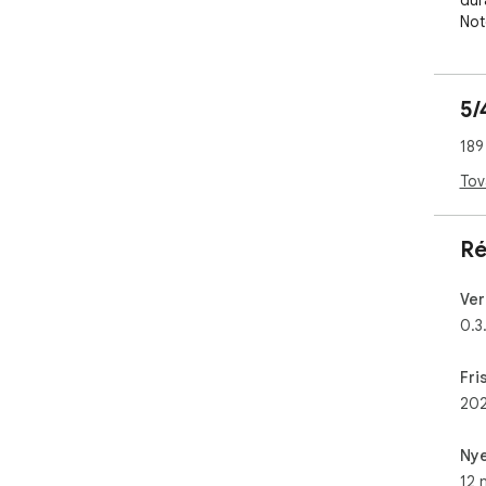
dur
Not
bot
at 
5/
Ver
189
0.1.
1. 
Tov
lev
2. P
pri
Ré
Ver
0.3
Fri
202
Nye
12 