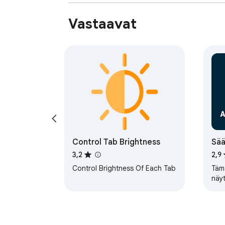
Vastaavat
Control Tab Brightness
Sää
3,2
2,9
Control Brightness Of Each Tab
Täm
näy
päiv