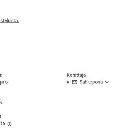
steluista.
ä:
Kehittäjä
quroi
Sähköposti
B
t
ltä