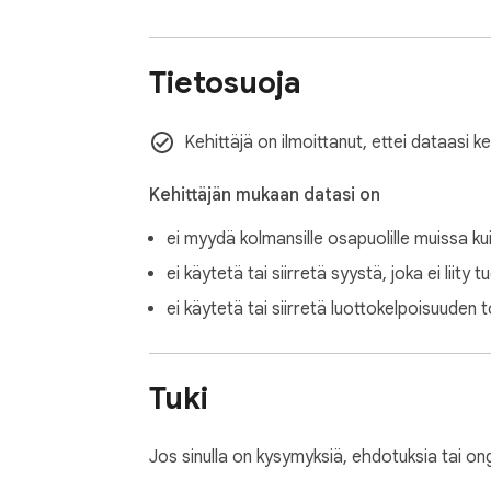
Tietosuoja
Kehittäjä on ilmoittanut, ettei dataasi k
Kehittäjän mukaan datasi on
ei myydä kolmansille osapuolille muissa ku
ei käytetä tai siirretä syystä, joka ei liity 
ei käytetä tai siirretä luottokelpoisuuden t
Tuki
Jos sinulla on kysymyksiä, ehdotuksia tai ong