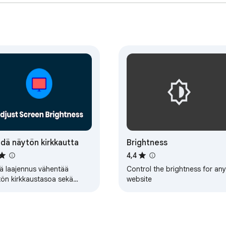
dä näytön kirkkautta
Brightness
4,4
ä laajennus vähentää
Control the brightness for any
tön kirkkaustasoa sekä
website
ä- että yöaikaan