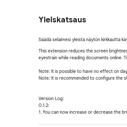
Yleiskatsaus
Säädä selaimesi yleistä näytön kirkkautta k
This extension reduces the screen brightnes
eyestrain while reading documents online. To
Note: It is possible to have no effect on da
Note: It is recommended to configure the st
Version Log:

0.1.2:

1. You can now increase or decrease the bri
2. Print issue is fixed; this extension does 