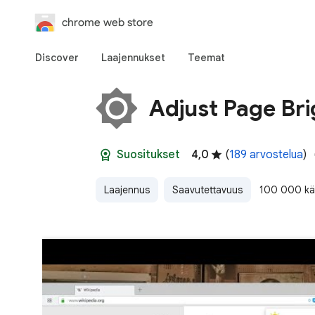
chrome web store
Discover
Laajennukset
Teemat
Adjust Page Br
Suositukset
4,0
(
189 arvostelua
)
Laajennus
Saavutettavuus
100 000 käy