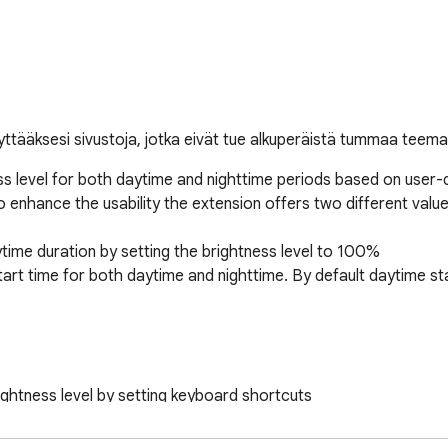
äyttääksesi sivustoja, jotka eivät tue alkuperäistä tummaa teema
s level for both daytime and nighttime periods based on user-de
 enhance the usability the extension offers two different values
ytime duration by setting the brightness level to 100%

art time for both daytime and nighttime. By default daytime sta
ghtness level by setting keyboard shortcuts

not affect printing anymore