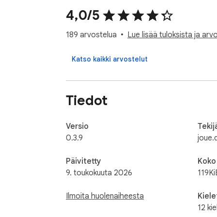
4,0/5
189 arvostelua
Lue lisää tuloksista ja arvo
Katso kaikki arvostelut
Tiedot
Versio
Tekij
0.3.9
joue.
Päivitetty
Koko
9. toukokuuta 2026
119Ki
Ilmoita huolenaiheesta
Kiele
12 kie