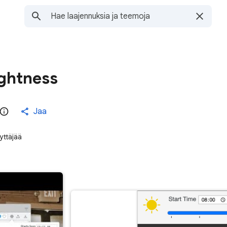
ightness
Jaa
ttäjää