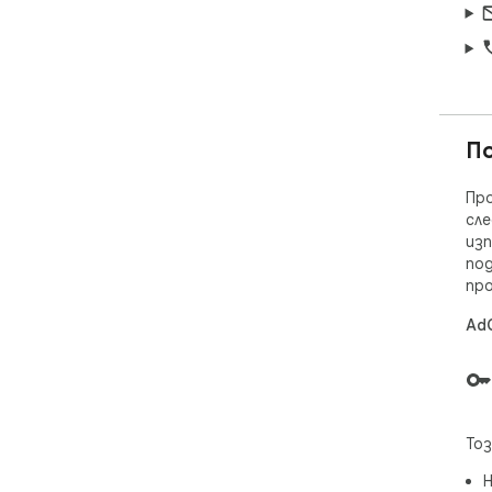
П
Про
сле
изп
под
про
AdG
Тоз
Н