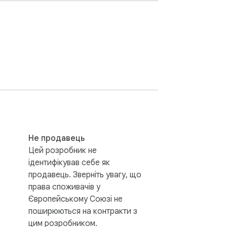
67890123' у підпис.

тифікатори, що підтримують проект через 
Не продавець
Цей розробник не
ідентифікував себе як
ні дані. Усі налаштування зберігаються 
продавець. Зверніть увагу, що
права споживачів у
Європейському Союзі не
поширюються на контракти з
цим розробником.