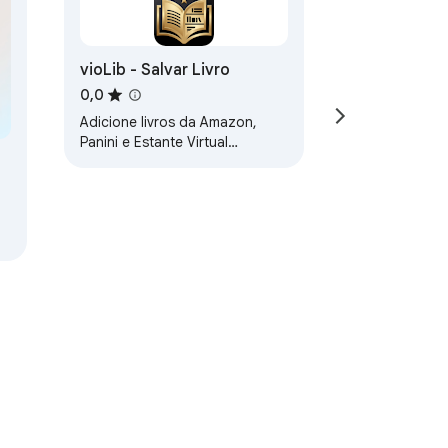
vioLib - Salvar Livro
0,0
Adicione livros da Amazon,
Panini e Estante Virtual
diretamente na sua biblioteca
vioLib.