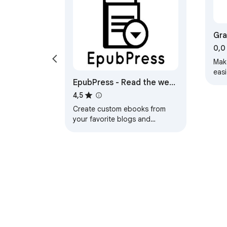
Gr
0,0
Make
easi
EpubPress - Read the web
read
pro
offline
4,5
stor
Create custom ebooks from
your favorite blogs and
websites.