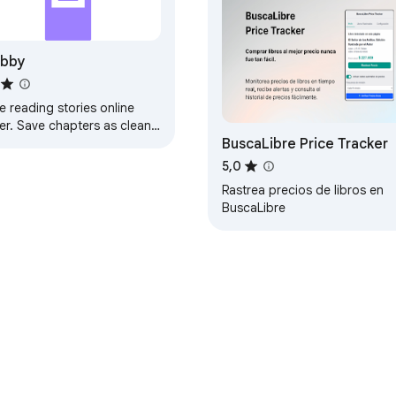
abby
 reading stories online
er. Save chapters as clean,
BuscaLibre Price Tracker
able files and track reading
gress across ongoing
5,0
ies.
Rastrea precios de libros en
BuscaLibre