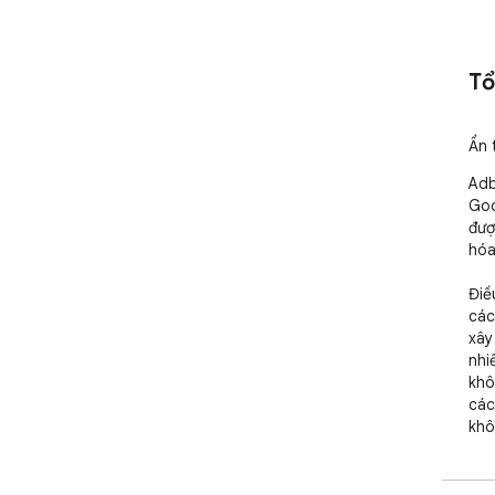
Tổ
Ẩn 
Adb
Goo
đượ
hóa
Điề
các
xây
nhi
khô
các
khô
sạc
của
và 