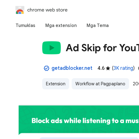
chrome web store
Tumuklas
Mga extension
Mga Tema
Ad Skip for Yo
getadblocker.net
4.6
(
3K rating
)
Extension
Workflow at Pagpaplano
20