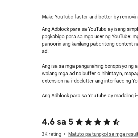
Make YouTube faster and better by removing
Ang Adblock para sa YouTube ay isang simp
pagkabigo para sa mga user ng YouTube: mg
panoorin ang kanilang paboritong content na
ad.

Ang isa sa mga pangunahing benepisyo ng a
walang mga ad na buffer o hihintayin, map
extension na i-declutter ang interface ng Y
Ang Adblock para sa YouTube ay madaling i-i
kailangang i-configure ng mga user ang anu
Ang isa pang makabuluhang bentahe ng adbl
4.6 sa 5
vector para sa malware at iba pang mga ur
na panatilihing ligtas ang mga user mula sa 
3K rating
Matuto pa tungkol sa mga result