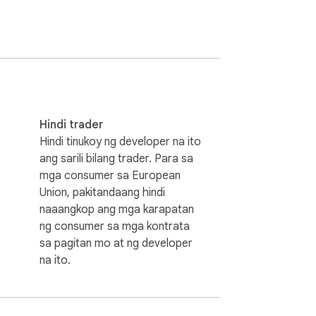
o nito. Ito ay dapat na mayroon para sa 
na karanasan.

raming user. Maaaring makagambala ang 
itan ng paggamit ng Adblock para sa 
Hindi trader
ng nilalaman.

Hindi tinukoy ng developer na ito
ang sarili bilang trader. Para sa
neksyon sa internet at gawing buffer o 
mga consumer sa European
nsion na pabilisin ang karanasan sa 
Union, pakitandaang hindi
naaangkop ang mga karapatan
ng consumer sa mga kontrata
a malware at iba pang mga uri ng online na 
sa pagitan mo at ng developer
in kang ligtas habang nagba-browse ka sa 
na ito.
g malakas na extension ng Chrome.
