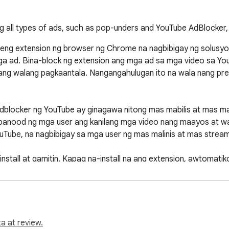
 all types of ads, such as pop-unders and YouTube AdBlocker, 
leng extension ng browser ng Chrome na nagbibigay ng solusyon
a ad. Bina-block ng extension ang mga ad sa mga video sa You
ng walang pagkaantala. Nangangahulugan ito na wala nang pre-ro
dblocker ng YouTube ay ginagawa nitong mas mabilis at mas ma
apanood ng mga user ang kanilang mga video nang maayos at wal
ouTube, na nagbibigay sa mga user ng mas malinis at mas strea
nstall at gamitin. Kapag na-install na ang extension, awtomatik
mang mga setting, ngunit nag-aalok ang extension ng ilang opsy
ocker ng YouTube ay maaari itong mapabuti ang online na segu
i ng online na banta. Sa pamamagitan ng pagharang sa mga ad, 
mga potensyal na panganib na ito.

a at review.