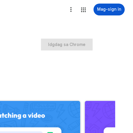
Mag-sign in
Idgdag sa Chrome