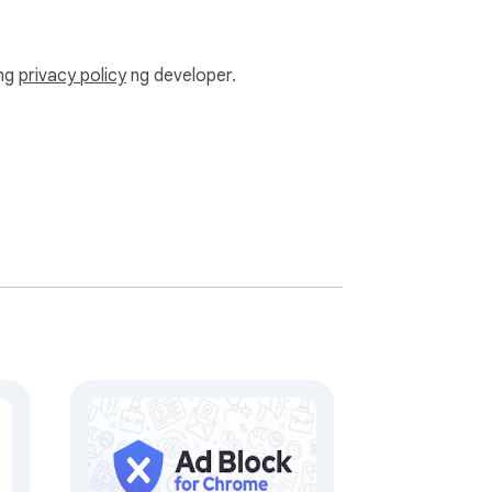
 kasiya-siyang karanasan sa pagba-
ang
privacy policy
ng developer.
ad sa pamamagitan ng pagharang sa mga 
ocker.

a nakakainis na ad!

n upang umangkop sa iyong mga partikular 
 mga ad ang hindi mo nakikita. I-block 


a awtomatikong magsisimulang gumana kapag 
reliable, and secure ad-blocking for the 
ect your privacy and security by blocking 