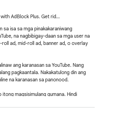
with AdBlock Plus. Get rid…
 sa isa sa mga pinakakaraniwang 
Tube, na nagbibigay-daan sa mga user na 
ll ad, mid-roll ad, banner ad, o overlay 
linaw ang karanasan sa YouTube. Nang 
ang pagkaantala. Nakakatulong din ang 
mline na karanasan sa panonood.

o itong magsisimulang gumana. Hindi 
on sa pag-customize.

ridad. Ang mga ad ay maaaring maging 
nakakatulong ang Adblock para sa YouTube 