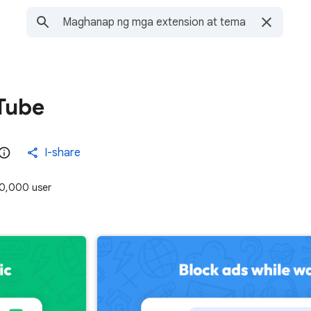
uTube
I-share
0,000 user