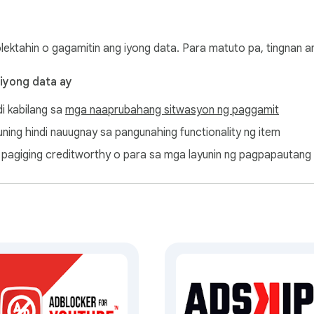
o ad, banner ad, at pop-up at mag-enjoy ng mas maayos, mas
olektahin o gagamitin ang iyong data. Para matuto pa, tingnan 
uTube nang madali at protektahan ang iyong privacy at segurid
 iyong data ay
age at binawasan ang paggamit ng data gamit ang YouTube ad bl
di kabilang sa
mga naaprubahang sitwasyon ng paggamit
a walang distraction at hindi na kailangang harapin muli ang mg
ayuning hindi nauugnay sa pangunahing functionality ng item
amitin at lubos na nako-customize, kaya maaari mo itong ayusi
ang pagiging creditworthy o para sa mga layunin ng pagpapautang
makokontrol mo kung anong mga ad ang nakikita mo at kung anong
 o i-block ang lahat ng ad mula sa YouTube sa isang click lang.
daling i-install at gamitin. Ito ay isang simpleng extension n
 for a clean and distraction-free YouTube experience. Get fast, 
 of ads, including video ads, banner ads, and pop-ups, and prot