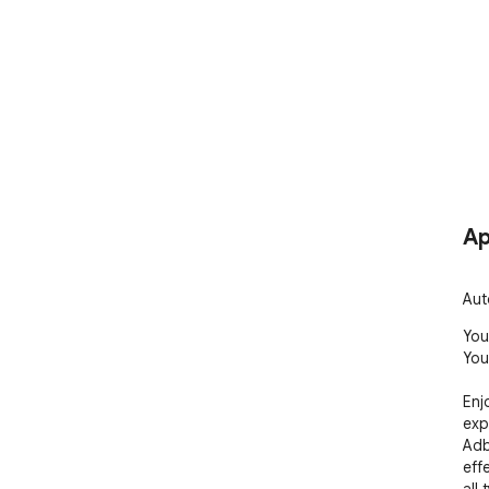
Ap
Aut
You
You
Enj
exp
Adb
eff