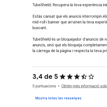
TubeShield: Recupera la teva experiència in
Estàs cansat que els anuncis interrompin els
mid-roll i banner que arruïnen la teva exper
buscant.

TubeShield és un bloquejador d'anuncis de n
anuncis, sinó que els bloqueja completamen
la càrrega de la pàgina i respecta la teva pr
Per què t'encantarà TubeShield:

* ✅ Bloqueig complet d'anuncis: Bloqueja efi
3,4 de 5
anuncis complementaris i altres continguts p
* 🚀 Alt rendiment: Creat amb la moderna A
5 puntuacions
Obtén més informació sobre
sense alentir el navegador. T'estalvia ample
* 👆 Control amb un sol clic: Una interfície d
Mostra totes les ressenyes