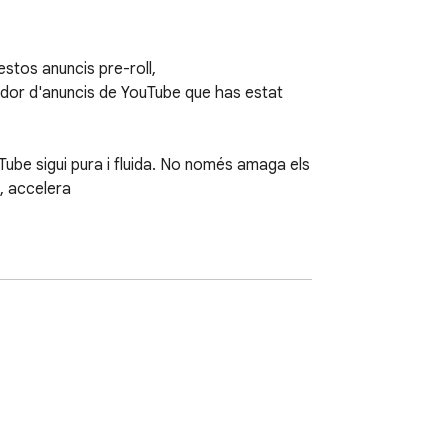
stos anuncis pre-roll,

jador d'anuncis de YouTube que has estat 
ube sigui pura i fluida. No només amaga els 
 accelera

iment

ció amb un sol clic.
