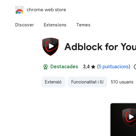
chrome web store
Discover
Extensions
Temes
Adblock for You
Destacades
3,4
(
5 puntuacions
)
Extensió
Funcionalitat i IU
510 usuaris