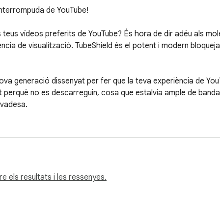
interrompuda de YouTube!

 teus vídeos preferits de YouTube? És hora de dir adéu als mole
iència de visualització. TubeShield és el potent i modern bloque
ova generació dissenyat per fer que la teva experiència de YouT
t perquè no es descarreguin, cosa que estalvia ample de banda,
ivadesa.

caçment els anuncis de vídeo pre-roll, mid-roll, banner,

atrocinats.

PI declarativeNetRequest de Chrome per garantir el màxim rend
 els resultats i les ressenyes.
 de banda i dades.

'usuari senzilla i elegant us permet activar o desactivar la protec