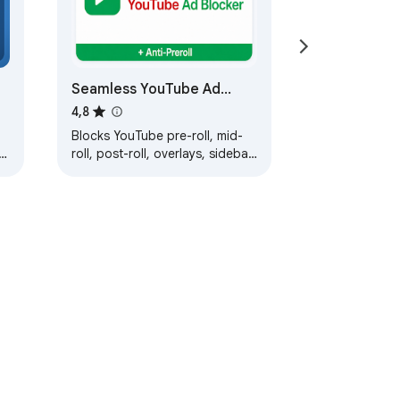
Seamless YouTube Ad
Blocker
4,8
Blocks YouTube pre-roll, mid-
roll, post-roll, overlays, sidebar,
and sponsored results. No
tracking.
s i condicions
Ajuda