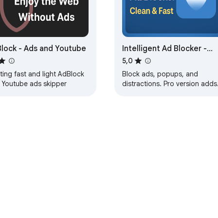
lock - Ads and Youtube
Intelligent Ad Blocker -
Clean & Fast
5,0
ting fast and light AdBlock
Block ads, popups, and
h Youtube ads skipper
distractions. Pro version adds
caching for faster loading.
ore
Tauler per a desenvolupadors
Política de privadesa
Terme