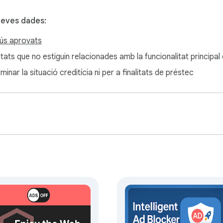
teves dades:
m havia de ser: pur i sense anuncis!

ús aprovats
litats que no estiguin relacionades amb la funcionalitat principal
minar la situació creditícia ni per a finalitats de préstec
envolupador independent i no està oficialment afiliada ni avala
a marca comercial de Google LLC.

 Experience Back!
