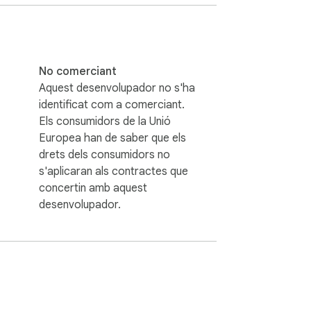
ptador del menú emergent i vegeu com de 
ó és bloquejar els anuncis.

No comerciant
Aquest desenvolupador no s'ha
identificat com a comerciant.
Els consumidors de la Unió
Europea han de saber que els
drets dels consumidors no
s'aplicaran als contractes que
ques o per desactivar temporalment el 
concertin amb aquest
desenvolupador.
uitectura moderna

igui
