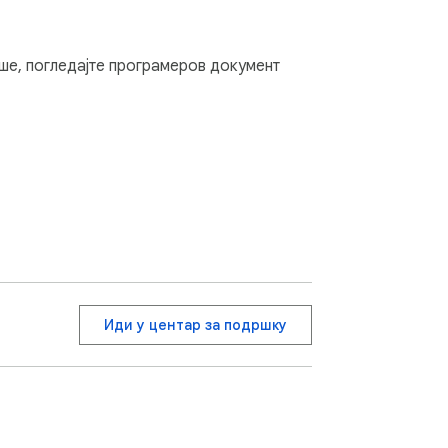
nu.

ше, погледајте програмеров документ
Иди у центар за подршку