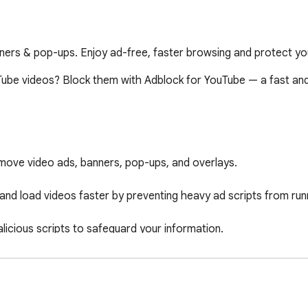
ers & pop-ups. Enjoy ad-free, faster browsing and protect your
uTube videos? Block them with Adblock for YouTube — a fast an
emove video ads, banners, pop-ups, and overlays.

d load videos faster by preventing heavy ad scripts from runn
icious scripts to safeguard your information.

kground without slowing down your browser.

rences easily via the extension popup.
