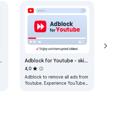
or
Adblock for Youtube - skip
ads
4,0
Adblock to remove all ads from
Youtube. Experience YouTube

ad-free with ad blocker
extension. Auto skip Youtube
ads.