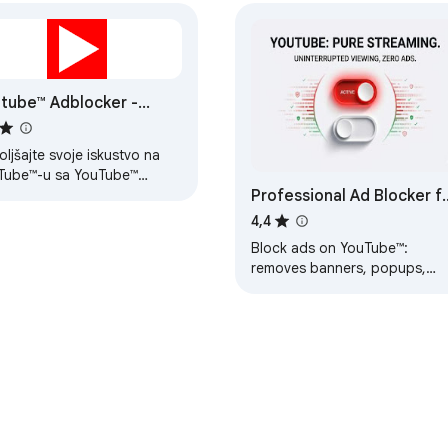
tube™ Adblocker -
skoči reklame
ljšajte svoje iskustvo na
Tube™-u sa YouTube™
Professional Ad Blocker f
lockerom – Neotkriveno
riranje i blokiranje reklama.
YouTube™
4,4
Block ads on YouTube™:
removes banners, popups,
preroll ads and enjoy videos 
Interruption-free!