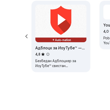
You
Pre
4,0
Pobo
You
Адблоцк за ИоуТубе™ —
Adb
filt
best adblocker
4,8
Безбедан Адблоцкер за
ИоуТубе™ свестан
приватности. Блокира
рекламе на ИоуТубе.цом.