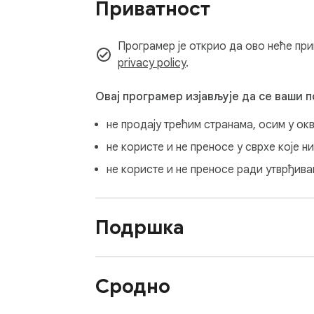
Приватност
It does not add any extra cost to your purc
You can easily disable all affiliate redirect
Програмер је открио да ово неће при
We aim to offer a premium ad-free experien
privacy policy
.
Овај програмер изјављује да се ваши 
не продају трећим странама, осим у ок
не користе и не преносе у сврхе које 
не користе и не преносе ради утврђив
Подршка
Сродно