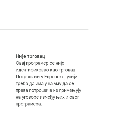
Није трговац
Овај програмер се није
It is designed to be a "set and forget" 
идентификовао као трговац.
Потрошачи у Европској унији
треба да имају на уму да се
права потрошача не примењују
 programs. This means that some links on 
на уговоре између њих и овог
програмера.