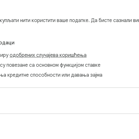
hases.

s at any time using the ON/OFF switch in the extension's popup me
купљати нити користити ваше податке. Да бисте сазнали ви
ce while providing a transparent way to support the project.
подаци
виру
одобрених случајева коришћења
нису повезане са основном функцијом ставке
ања кредитне способности или давања зајма