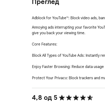
Преглед
Adblock for YouTube™: Block video ads, bann
Annoying ads interrupting your favorite Yo
give you back your viewing time.

Core Features:

Block All Types of YouTube Ads: Instantly r
Enjoy Faster Browsing: Reduce data usage an
Protect Your Privacy: Block trackers and mal
Lightweight and Efficient: Works in the bac
4,8 од 5
Customizable Settings: Adjust blocking prefe