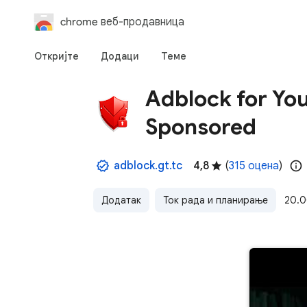
chrome веб-продавница
Откријте
Додаци
Теме
Adblock for You
Sponsored
adblock.gt.tc
4,8
(
315 оцена
)
Додатак
Ток рада и планирање
20.0