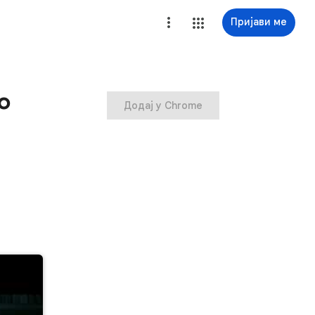
Пријави ме
o
Додај у Chrome