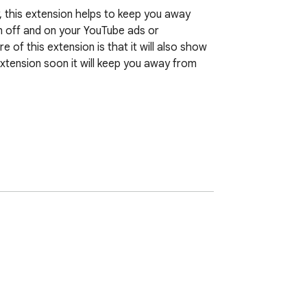
, this extension helps to keep you away 
 off and on your YouTube ads or 
of this extension is that it will also show 
tension soon it will keep you away from 
 If you don't believe it, you can try it. I am 
y away from various advertisements on 
ion keeps you away from various YouTube 
n on and off whenever you want.It means 