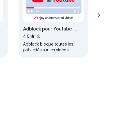
Adblock pour Youtube -
outil de blocage des
4,0
publicités
Adblock bloque toutes les
publicités sur les vidéos
Youtube. Adblock supprime
tous les types de publicités.
Bloqueur de publicité…
Conditions d'utilisation
Aide