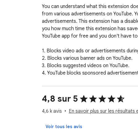
You can understand what this extension does
from various advertisements on YouTube. Yo
advertisements. This extension has a disable
you how much time this extension has saved
YouTube app for free and you don't have to 
1. Blocks video ads or advertisements durin
2. Blocks various banner ads on YouTube.

3. Blocks suggested videos on YouTube.

4. YouTube blocks sponsored advertisement
5. Avoid various sponsorship ads or banner
6. This extension will keep you away from Y
7. Very lite and easy to use Extension.

4,8 sur 5
You will find thousands of extensions of this 
4,6 k avis
En savoir plus sur les résultats e
sure once you use the tension you will under
YouTube. Everyone uses this name of Ads Blo
Voir tous les avis
banner ads. Not only that, YouTube also ke