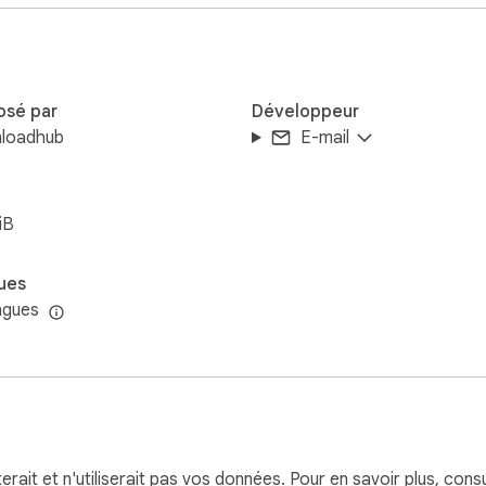
 want and you can turn YouTube ads on.This extension keeps y
osé par
Développeur
loadhub
E-mail
iB
ues
ngues
terait et n'utiliserait pas vos données. Pour en savoir plus, cons