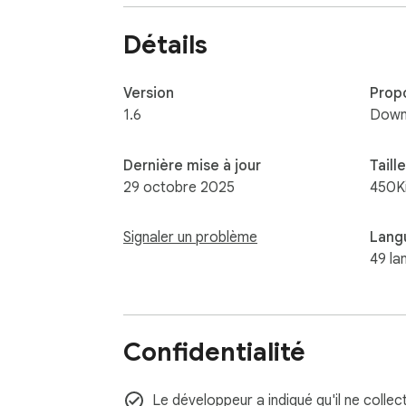
you can turn YouTube ads off whenever you
Détails
Version
Prop
1.6
Down
Dernière mise à jour
Taille
29 octobre 2025
450K
Signaler un problème
Lang
49 la
Confidentialité
Le développeur a indiqué qu'il ne collec