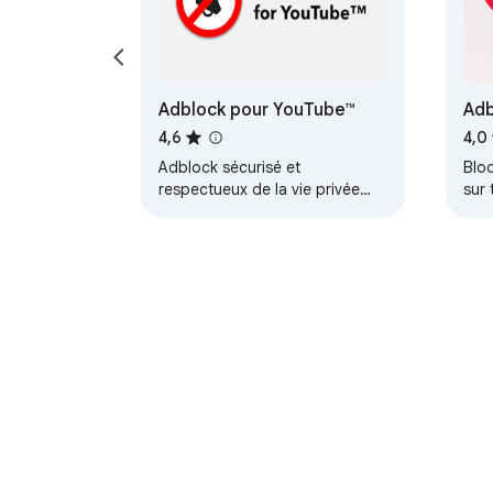
Adblock pour YouTube™
Adb
Blo
4,6
4,0
Adblock sécurisé et
Bloq
respectueux de la vie privée
sur 
pour YouTube ™. Bloque les
pop
publicités sur YouTube.com.
Bloq
ups,
À propos du Chrome Web Sto