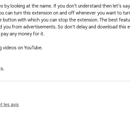
 by looking at the name. If you don't understand then let's say
u can turn this extension on and off whenever you want to turn
 button with which you can stop the extension. The best feature 
 you from advertisements. So don't delay and download this ex
pay any money for it.

g videos on YouTube. 

s.

 ads and suggest advertisements on YouTube.

ouTube advertisements.

name in the market but the original extension of this name is this.
t les avis
stand that it is the original extension that will help you to sta
ck for YouTube but the original extension is this. This extens
eps away from various sponsorships. You can turn this extensio