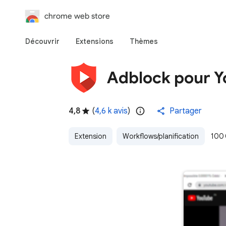
chrome web store
Découvrir
Extensions
Thèmes
Adblock pour Y
4,8
(
4,6 k avis
)
Partager
Extension
Workflows/planification
100 