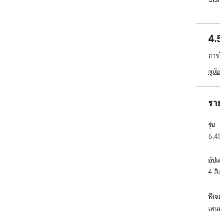
AdB
you
4.
- P
AdB
การ
mor
you
ดูข้
- E
ris
รา
con
com
รุ่น
pro
6.4
- C
pre
อัปเ
mod
4 ส
env
- F
ฟีเจ
the
เสน
Cen