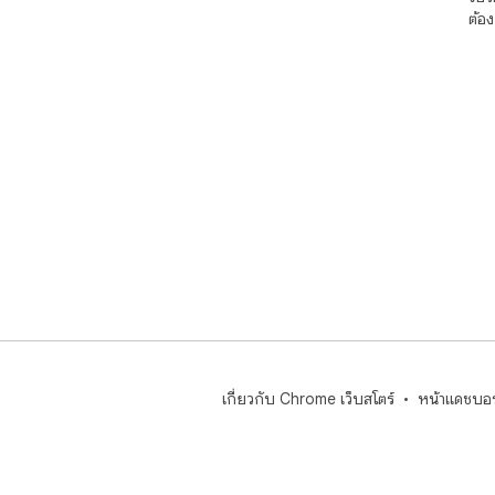
ต้อ
เกี่ยวกับ Chrome เว็บสโตร์
หน้าแดชบอร