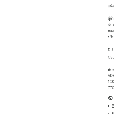
ens
แจ้ง
➤ B
feat
ผู้ค้า
นักพ
- B
ของ
ele
บริ
ani
enh
D-
- H
08
coo
pro
exp
นัก
ADB
- S
123
cus
770
lan
bro
- C
the