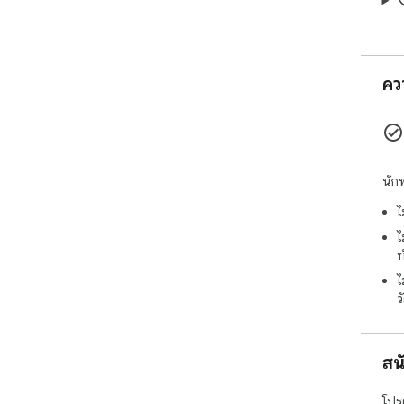
blo
style
➤ A
คว
Dow
bro
this
ens
inf
นัก
blo
inst
ไ
cus
see
ไ
ful
ท
ไ
We 
ว
exp
pro
blo
สน
wit
โปรด