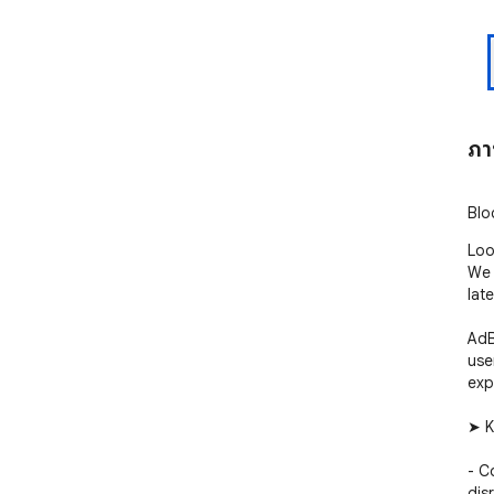
ภา
Blo
Loo
We 
lat
AdB
use
exp
➤ K
- C
dis