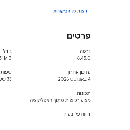
הצגת כל הביקורות
rowser from malware and stops advertisers 
פרטים
 see the ads disappear! Choose to continue 
גרסה
גודל
rder to support websites. We believe users 
51MiB
6.45.0
עדכון אחרון
שפות
4 באוגוסט 2026
33 שפות
תכונות
se AdBlock runs on every tab. But it does 
מציע רכישות מתוך האפליקציה
 your personal information to work properly.
דיווח על בעיה