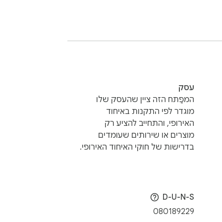
Download AdBlock’s free ad blocker to bl
AdBlock for Chrome works automatically. Ju
עסק
AdBlock participates in the Acceptable A
המפַתח הזה ציין שהעסק שלו
מוגדר לפי התקנות באיחוד
האירופי, והתחייב להציע רק
מוצרים או שירותים שעומדים
בדרישות של חוקי האיחוד האירופי.
* The notice you see about having access to
D-U-N-S
080189229