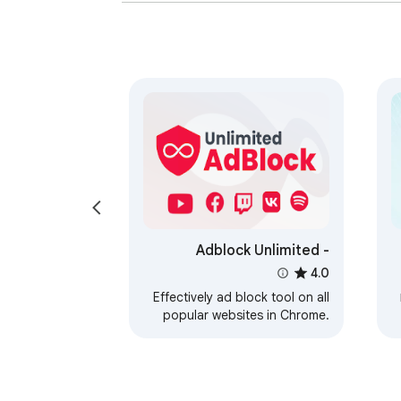
Adblock Unlimited -
Adblocker
4.0
Effectively ad block tool on all
popular websites in Chrome.
Block ads and pop up,
banners, pre-roll.