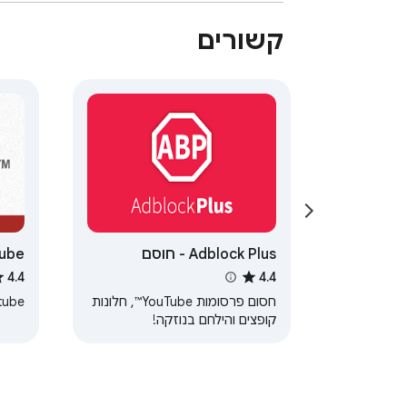
קשורים
Adblock Plus - חוסם
ube™
פרסומות חינמי
4.4
4.4
חסום פרסומות YouTube™, חלונות
be™.
קופצים והילחם בנוזקה!