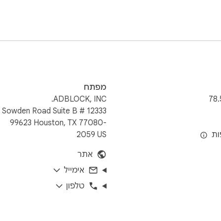
ock ads everywhere on the web. AdBlock also protects your b
st click "Add to Chrome," then visit your favorite website and
מפתח
ds program, so unobtrusive ads are not blocked by default in o
ADBLOCK, INC.
78.
12333 Sowden Road Suite B #
99623 Houston, TX 77080-
2059 US
אתר
 your history and website data is automatically generated becau
אימייל
NOT actually monitor your browsing history or require
טלפון