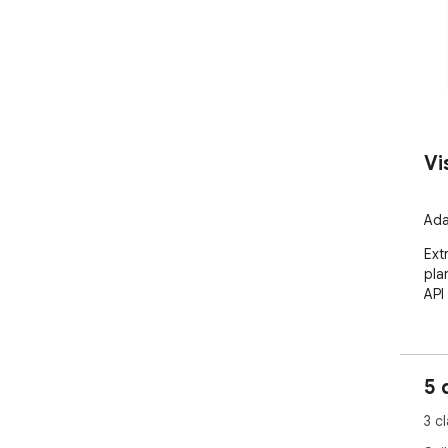
Vi
Ada
Ext
pla
API
5 
3 c