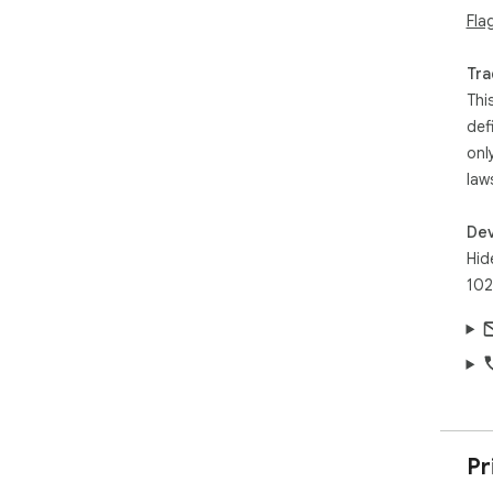
Thi
Fla
Init
und
Tra
ano
Thi
cre
def
con
tim
onl
law
Dev
Hid
102
Pr