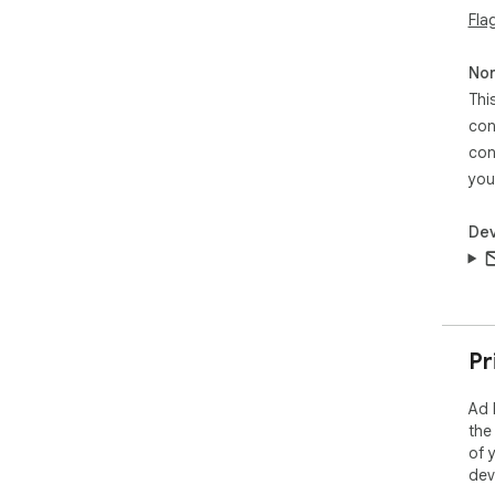
Fla
Non
Thi
con
con
you
Dev
Pr
Ad 
the
of 
dev