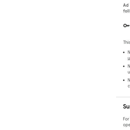
Ad 
fol
Thi
N
u
N
u
N
c
Su
For
ope