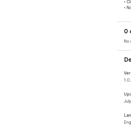
• Cl
• N
HOW
0 
1. 
2. C
No 
3. C
4. 
5. 
De
Ver
1.0
Up
Jul
La
Eng