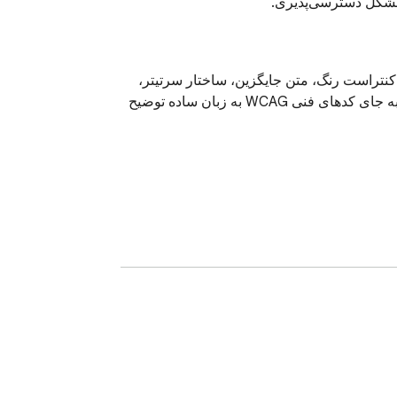
با یک کلیک، یک ممیزی WCAG و ADA accessibility audit را روی هر صفحه وب اجرا کنید. این accessibility checker کنتراست رنگ، متن جایگزین، ساختار سرتیتر، 
برچسب‌های ARIA، ناوبری با صفحه‌کلید و بیش از 50 مشکل دسترسی‌پذیری وب دیگر را آزمایش می‌کند — و هر یک را به جای کدهای فنی WCAG به زبان ساده توضیح 