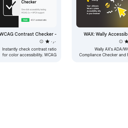
WCAG Contrast Checker -
WAX: Wally Accessibi
Color Accessibility Tool
ADA/WCAG Complia
۰٫۰
with APCA
Checker and F
Instantly check contrast ratio
Wally AX's ADA/
for color accessibility. WCAG
Compliance Checker and F
contrast checker with fix
suggestions and APCA
algorithm support.
Chrome»
داشبورد برنامه‌نویس
خط‌مشی رازداری
شرایط خدما