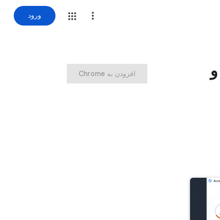
ورود
و
‏افزودن به Chrome