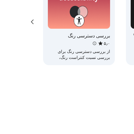
بدون سرور، بدون ثبت‌نام، بدون ردیابی: اسکن 100% سمت کلاینت. داده‌های صفحه شما هرگز از مرورگرتان خارج نمی‌شود. این بررسی‌کننده دسترسی‌پذیری وبسایت 
برجسته‌سازی بصری: دقیقاً ببینید مشکلات دسترسی‌پذیری کجا در صفحه ظاهر می‌شوند با پوشش‌های رنگی — دیگر نیازی به حدس زدن اینکه کدام عنصر باعث 
بررسی دسترسی رنگ
۵٫۰
از بررسی دسترسی رنگ برای
بررسی نسبت کنتراست رنگ،
برآورده کردن استانداردهای رنگ
WCAG و بهبود دسترسی وب‌سایت
استفاده کنید.
حالت توسعه‌دهنده (Developer Mode): به صورت اختیاری کدهای معیار موفقیت WCAG را در کنار توضیحات به زبان ساده برای متخصصان دسترسی‌پذیری و 
ت
راهنما