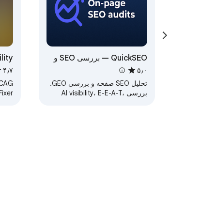
QuickSEO — بررسی SEO و
lity
ابزار بازرسی AI Visibility
nce
۴٫۷
۵٫۰
ixer
تحلیل SEO صفحه و بررسی GEO.
WCAG
بررسی AI visibility، E-E-A-T،
ixer
schema، llms.txt و 30+ عامل.
‏درباره «نت‌بازار 