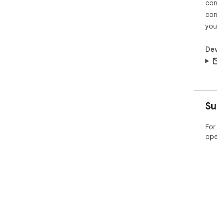
con
con
you
Dev
Su
For
ope