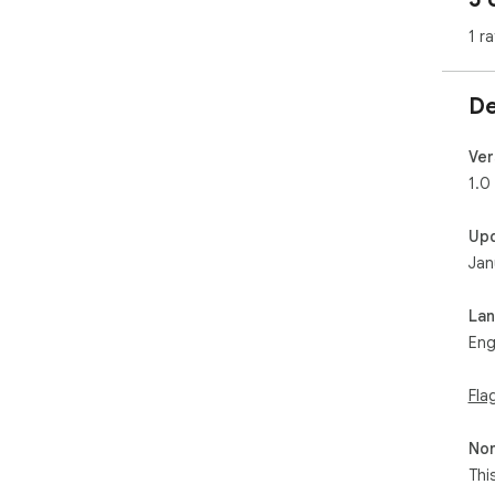
1 ra
De
Ver
1.0
Up
Jan
La
Eng
Fla
Non
Thi