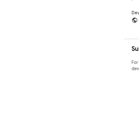
Dev
Su
For
dev