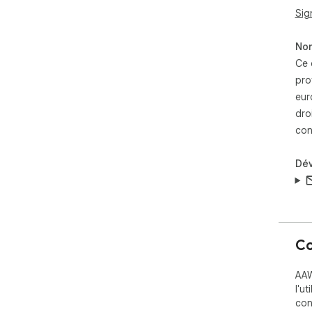
Sig
Non
Ce 
pro
eur
dro
con
Dé
Co
AAW
l'u
con