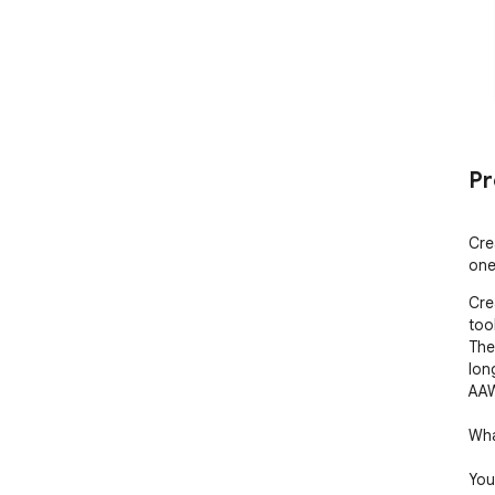
Pr
Cre
one 
Cre
tool
The
lon
AAW
Wha
You