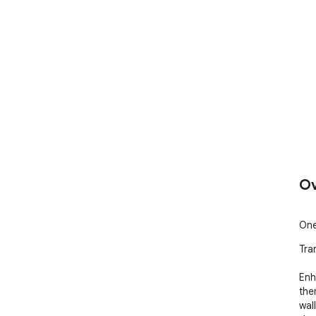
Ov
One
Tra
Enh
the
wal