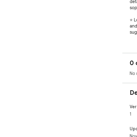
det
sop
⭐ L
and
sug
📌 
capt
will
0 
dow
col
No 
tra
spac
De
Enh
sho
in 
Ver
1
Up
Nov