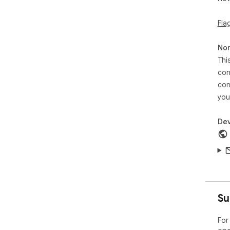
Fla
Non
Thi
con
con
you
Dev
Su
For