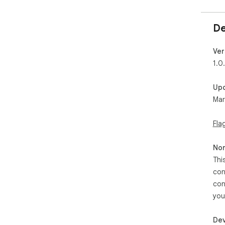
De
Ver
1.0
Up
Mar
Fla
Non
Thi
con
con
you
Dev