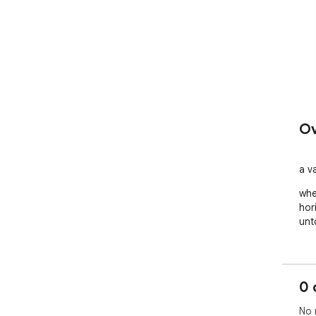
Ov
a v
whe
hor
unt
0 
No 