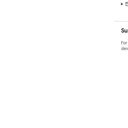
Su
For
dev