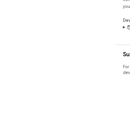
you
Dev
Su
For
dev