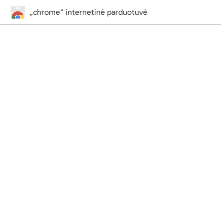
„chrome“ internetinė parduotuvė