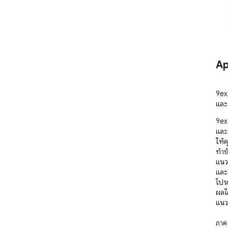
Ap
9ex
และ
9ex
และเ
ให้ค
ทำข้
แนวข
และ
โปร
ผลได
แนว
ภาค 