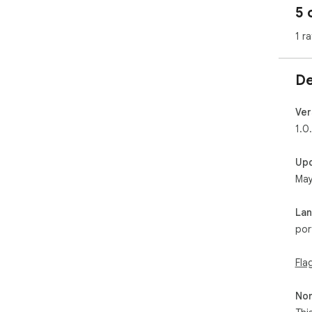
5 
1 ra
De
Ver
1.0
Up
May
La
por
Fla
Non