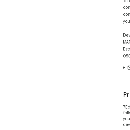
Thi
con
con
you
Dev
MA
Est
058
Pr
7Ed
fol
you
dev