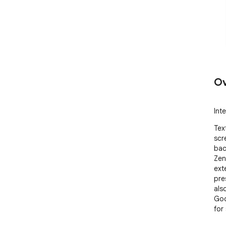
Ov
Int
Tex
scr
bac
Zen
ext
pre
als
Goo
for 