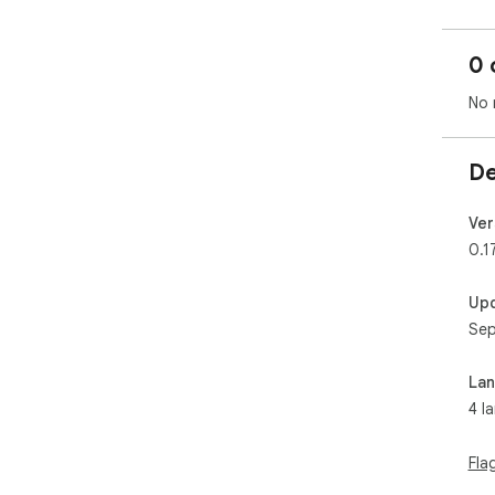
0 
No 
De
Ver
0.1
Up
Sep
La
4 l
Fla