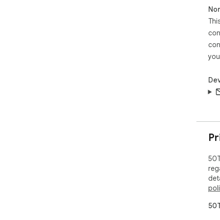
Non
Thi
con
con
you
Dev
Pr
50T
reg
det
pol
50T