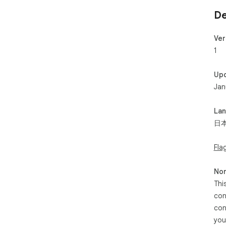
De
Ver
1
Up
Jan
La
日
Fla
Non
Thi
con
con
you