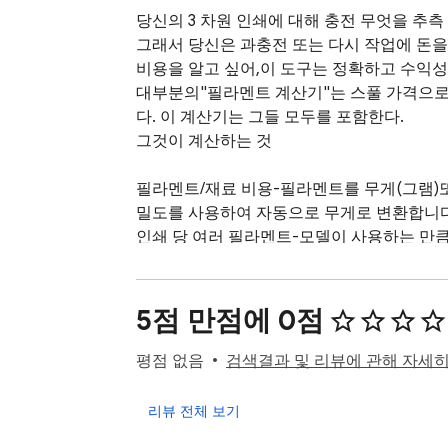
당신의 3 차원 인쇄에 대해 충전 무엇을 추측
그래서 당신은 과충전 또는 다시 작업에 돈을 
비용을 알고 싶어,이 도구는 정확하고 수익성
대부분의"필라멘트 계산기"는 스풀 가격으로 
다. 이 계산기는 그들 모두를 포함한다.

그것이 계산하는 것

필라멘트/재료 비용-필라멘트를 무게(그램)또는 
밀도를 사용하여 자동으로 무게로 변환합니다.
인쇄 당 여러 필라멘트-모델이 사용하는 만큼
따라서 길이 대 중량 변환은 모든 필라멘트 유
전기 비용-프린터 와트 수,인쇄 시간,해당 지
프린터 마모/감가 상각-시간의 수명에 걸쳐 
5점 만점에 0점
실패율 버퍼-실패한 인쇄를 커버하는 비율을 
노동/설치 수수료—슬라이스,준비 및 후 처리에
평점 없음
검색결과 및 리뷰에 관해 자세
마크 업%-이익 마진을 설정하고 제안 된 판매
리뷰 전체 보기
18 통화 지원
