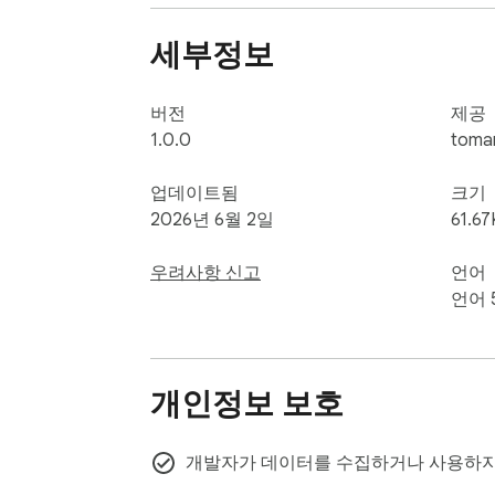
이 응용 프로그램을 사용하면 인쇄물을 실제 판
청정 비용 분석

세부정보
재료,전기,프린터 마모,노동력 및 고장 완충 
디자인에 의한 개인-100%오프라인

버전
제공
완전히 오프라인으로 작동-인터넷 연결이 필
1.0.0
toma
계정 없음,가입 없음,로그인 없음.

권한이 요청되지 않았습니다.

업데이트됨
크기
수집,저장 또는 전송 된 데이터가 없습니다.
2026년 6월 2일
61.67
누구 를 위한 것 인가

우려사항 신고
언어
언어 
에디터 선택,이베이,또는 로컬에 3 차원 인쇄
대량 및 배치 작업을 인용하는 인쇄 팜

빠르고 정확한 고객 견적을 제공하는 프리랜서
개인정보 보호
그들의 인쇄의 진정한 비용을 추적 하는 애호
가격을 낮추고 돈을 잃는 것에 지친 사람

개발자가 데이터를 수집하거나 사용하지
55 개 언어로 제공
