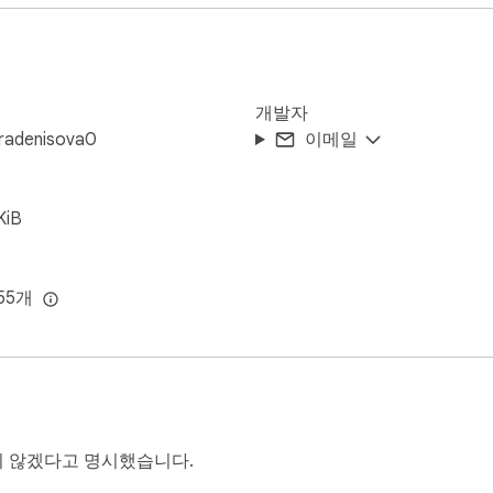
매 통화로 가격을 책정 할 수 있습니다.

장치 등 모든 센트가 어디로 가는지 정확히 확인하십시오. 아니 블랙
개발자
요하지 않습니다.

radenisova0
이메일
 모든 계산은 브라우저에서 로컬로 실행됩니다. 귀하의 번호는 장치
KiB
55개
를 판매하는 업체



가

 않겠다고 명시했습니다.