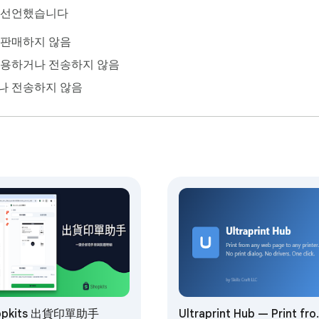
있도록 완전히 지역화 된 상점 목록.

이 선언했습니다
 판매하지 않음
스와 비싼 취미의 차이입니다. 필라멘트,에너지,기계 감가 상각,실
방어 가능한 가격을 제공합니다. 번호를 한 번 설정 한 다음 즉시
사용하거나 전송하지 않음
자신감을 가지고 모든 인쇄 가격을 책정하십시오.
나 전송하지 않음
opkits 出貨印單助手
Ultraprint Hub — Print fr