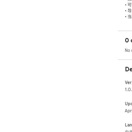
• 
• 
•
• 
10 
• 自
0 
款字
No 
✦ 
• 
联网
De
• 
器

•
Ver
• 
1.0.
✦ 
Up
Fac
Apr
任何
问题反
La