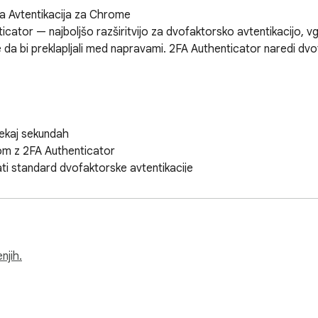
 Avtentikacija za Chrome

icator — najboljšo razširitvijo za dvofaktorsko avtentikacijo, 
da bi preklapljali med napravami. 2FA Authenticator naredi dvof
ekaj sekundah

om z 2FA Authenticator

i standard dvofaktorske avtentikacije

 svojih 2FA kod

r

la (TOTP) neposredno v Chrome

atforme: 2FA, Facebook, Amazon, GitHub, Dropbox in druge

njih.
ih 30 sekund

vedno natančne in popolnoma sinhronizirane
