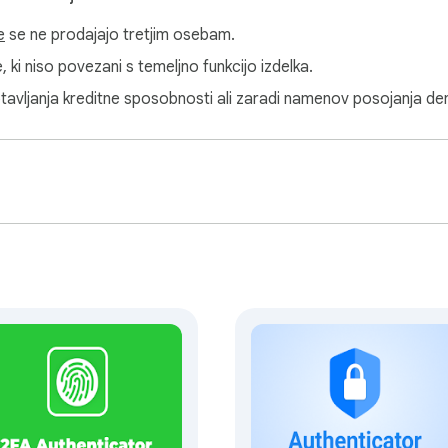
za varnostno kopiranje

e
se ne prodajajo tretjim osebam.
je pri menjavi naprav ali brskalnikov

 kod — varnostno kopirajte z zaupanjem

 ki niso povezani s temeljno funkcijo izdelka.
pravami enostavno in varno

otavljanja kreditne sposobnosti ali zaradi namenov posojanja den
mi mesti in storitvami

pira TOTP-zasnovano dvofaktorsko avtentikacijo

oft, Twitter, LinkedIn, Binance, Coinbase in drugimi

atero koli drugo 2FA aplikacijo — vse znotraj Chrome

ku prijazno zasnovo

acije z oznakami in ikonami po meri

i s stotinami računov

henticator se prilagodi vašim željam

z Chrome Web Store
