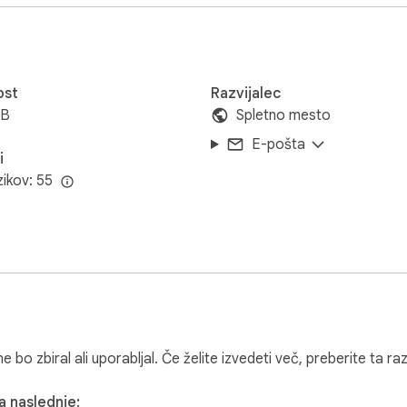
ice brskalnika — takojšen dostop do vseh kod

ska avtentikacija je zdaj v vašem brskalniku

o prilepite v katerikoli obrazec za prijavo

miziranim potekom dela 2FA Authenticator

ost
Razvijalec
iB
Spletno mesto
E-pošta
 s skeniranjem QR kod

i
osnetek zaslona — 2FA Authenticator obvlada oboje

zikov: 55
novo storitev v manj kot 10 sekundah

zčleni QR kode za brezhibno nastavitev

 lokalno na vaši napravi

nikoli ne zapustijo brskalnika

shrambe — 2FA Authenticator ohranja vse brez povezave

ključi ostanejo zasebni in zaščiteni

ne bo zbiral ali uporabljal. Če želite izvedeti več, preberite ta 
2FA Podatkov

a naslednje: