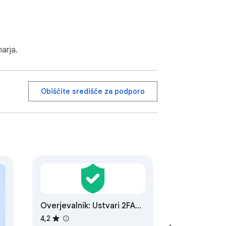
arja.
Obiščite središče za podporo
Overjevalnik: Ustvari 2FA
kode v brskalniku
4,2