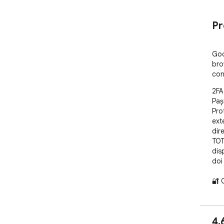
Pr
Goo
bro
cont
2FA
Paș
Pro
ext
dir
TOT
dis
doi 
🔐 
🛡️ 
⚡ A
cât
4,
⚡ G