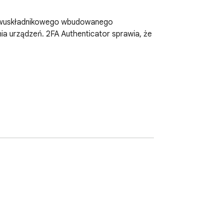
 dwuskładnikowego wbudowanego 
 urządzeń. 2FA Authenticator sprawia, że 
e
