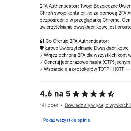
2FA Authenticator: Twoje Bezpieczne Uwier
Chroń swoje konta online za pomocą 2FA A
bezpośrednio w przeglądarkę Chrome. Gener
uwierzytelnianie dwuskładnikowe jest proste
🔐 Co Oferuje 2FA Authenticator:

🛡️ Łatwe Uwierzytelnianie Dwuskładnikowe

⚡ Włącz ochronę 2FA dla wszystkich kont w 
⚡ Generuj jednorazowe hasła (OTP) jednym 
⚡ Wsparcie dla protokołów TOTP i HOTP — z
⚡ Nigdy więcej nie martw się o utratę dost
🔑 Bezpieczne Generowanie Kodów z 2FA Au
4,6 na 5
🔒 Generuj czasowe jednorazowe hasła (TO
🔒 2FA Authenticator obsługuje wszystkie g
141 ocen
Dowiedz się więcej o wynikach i
🔒 Każdy kod 2FA odświeża się automatyczn
🔒 Twoje kody uwierzytelniania dwuskładnik
Pokaż wszystkie opinie