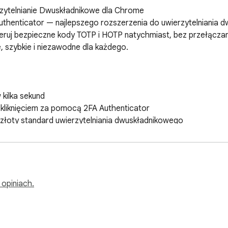
zytelnianie Dwuskładnikowe dla Chrome

uthenticator — najlepszego rozszerzenia do uwierzytelniania
uj bezpieczne kody TOTP i HOTP natychmiast, bez przełączania
, szybkie i niezawodne dla każdego.

kilka sekund

kliknięciem za pomocą 2FA Authenticator

łoty standard uwierzytelniania dwuskładnikowego

ępu do kodów 2FA

thenticator

TP) bezpośrednio w Chrome

łówne platformy: 2FA, Facebook, Amazon, GitHub, Dropbox i inn
 opiniach.
ie co 30 sekund

owego są zawsze dokładne i idealnie zsynchronizowane
