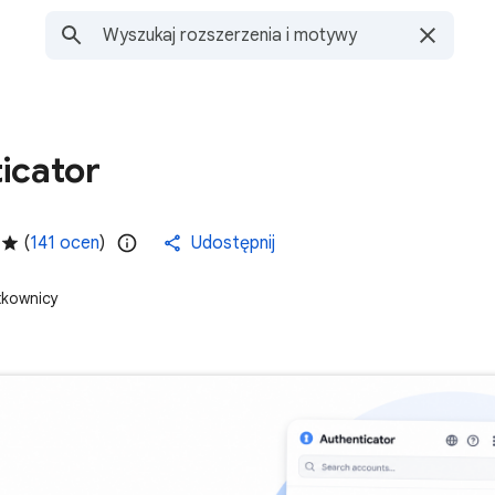
icator
(
141 ocen
)
Udostępnij
tkownicy