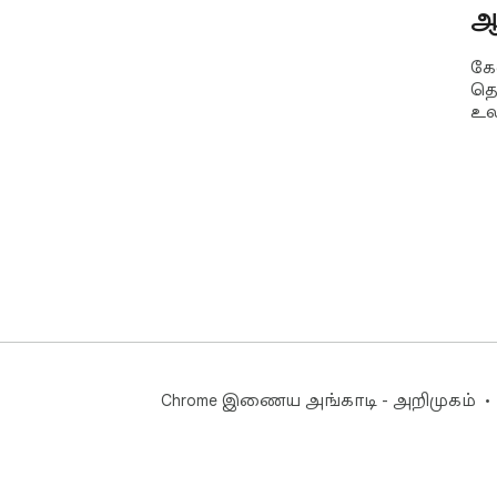
ஆ
கே
தொ
உல
Chrome இணைய அங்காடி - அறிமுகம்