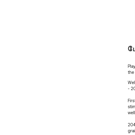
ம
Pla
the
Wel
- 20
Firs
stim
wel
204
gra