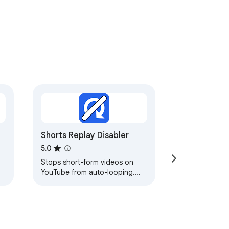
Shorts Replay Disabler
5.0
Stops short-form videos on
YouTube from auto-looping.
Optional auto-advance to the
next Short when the current
one ends.