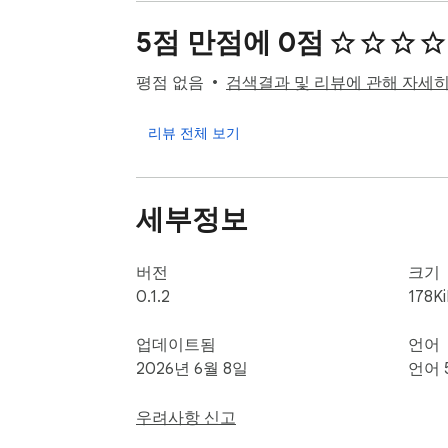
YouTube는 이 정보를 영상을 클릭한 뒤에야 
5점 만점에 0점
이 확장 프로그램은 그 정보를 “아직 클릭하기
평점 없음
검색결과 및 리뷰에 관해 자세
YouTube를 열고 썸네일 위에 마우스를 0.2
리뷰 전체 보기
무엇을 볼 수 있나요

실제 구독자 수. Google 공식 YouTube Data 
세부정보
홈, 검색 결과, 채널 페이지, Shorts 등 Yo
서버 캐시 7일. 같은 채널을 다시 조회할 때 
오작동 방지를 위해 기본 0.25초 지연. 고급 설정에서
버전
크기
hover 시에만 아이콘을 표시하며 YouTub
0.1.2
178K
데이터 출처와 하지 않는 것

업데이트됨
언어
2026년 6월 8일
언어 
출처: YouTube Data API v3, Google 공식 승인
우려사항 신고
YouTube 페이지를 크롤링하지 않습니다
