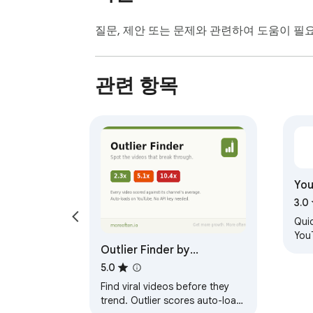
질문, 제안 또는 문제와 관련하여 도움이 
OnceEvent — 오프라인 매장 구매 추첨 플랫폼 htt
OnceClip — AI 영상 생성 https://clip.oncehit.
OnceKeeper — 컬렉션 공유 커뮤니티 https://o
관련 항목
OncePing — 웹사이트 모니터링 https://ping.on
OnceTool — 소형 도구 https://tool.oncehit.n
OnceHit 팀이 유지 관리합니다.

지원

고객 지원: oncehit.service@gmail.com

You
서비스 상태: tool.oncehit.net
Uns
3.0
Quic
You
Outlier Finder by
adj
feed
moreoften.io
5.0
Find viral videos before they
trend. Outlier scores auto-load