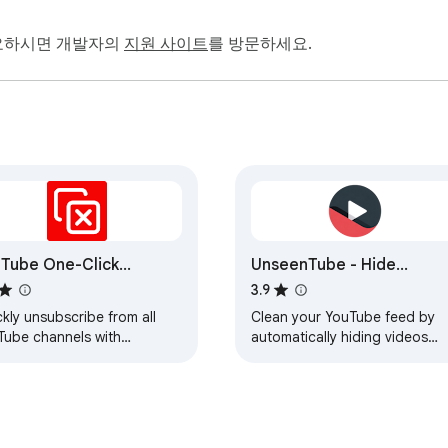
필요하시면 개발자의
지원 사이트
를 방문하세요.
ps://oncehit.net

net

ncekeeper.com

cehit.net

et

Tube One-Click
UnseenTube - Hide
ubscribe
Watched Videos
3.9
kly unsubscribe from all
Clean your YouTube feed by
Tube channels with
automatically hiding videos
ustable speed. Clean your
you've already watched.
 with one click!